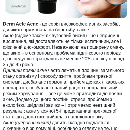
Derm Acte Acne
- це серія високоефективних засобів,
дія яких спрямована на боротьбу з акне.
Акне
(відоме також як вугровий висип) - це неприємні
висипання, які доставляють не тільки естетичний, але і
фізичний дискомфорт. Незважаючи на поширену оману,
що акне – в основному, проблема підліткового періоду,
цією недугою страждають не менше 20% жінок у віці від
25 до 45 років.
Причини появи акне
часто лежать в площині загального
стану організму і способу життя: проблеми травної
системи, дисбаланс гормонів, прийом деяких лікарських
препаратів, незбалансований раціон і неправильний
режим харчування – все це може призводити до появи
акне. Додамо до цього постійні стреси, проблеми з
екологією, шкідливі звички – і отримаємо невтішний
результат: акне у кожної 5-ї представниці прекрасної
статі, що давно вже вийшла з підліткового віку.
Акне (вугровий висип)
досить складно піддається
лікуванню в зрілому віці, особливо з огляду на те, що