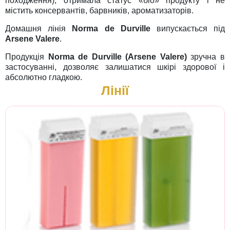
походження), отримала статус «біо» продукту і не
містить консервантів, барвників, ароматизаторів.
Домашня лінія
Norma de Durville
випускається під
Arsene Valere
.
Продукція
Norma de Durville (Arsene Valere)
зручна в
застосуванні, дозволяє залишатися шкірі здорової і
абсолютно гладкою.
Лінії