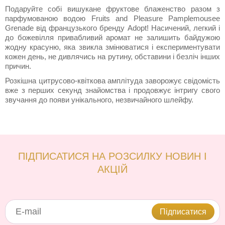
Подаруйте собі вишукане фруктове блаженство разом з
парфумованою водою Fruits and Pleasure Pamplemousee
Grenade від французького бренду Adopt! Насичений, легкий і
до божевілля привабливий аромат не залишить байдужою
жодну красуню, яка звикла змінюватися і експериментувати
кожен день, не дивлячись на рутину, обставини і безліч інших
причин.
Розкішна цитрусово-квіткова амплітуда заворожує свідомість
вже з перших секунд знайомства і продовжує інтригу свого
звучання до появи унікального, незвичайного шлейфу.
ПІДПИСАТИСЯ НА РОЗСИЛКУ НОВИН І
АКЦІЙ
Підписатися