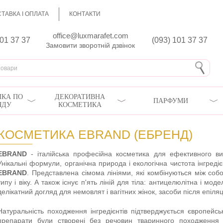
ТАВКА І ОПЛАТА
КОНТАКТИ
office@luxmarafet.com
801 37 37
(093) 101 37 37
Замовити зворотній дзвінок
КА ПО
ДЕКОРАТИВНА
ПАРФУМИ
ЯДУ
КОСМЕТИКА
КОСМЕТИКА EBRAND (ЕБРЕНД)
EBRAND
- італійська професійна косметика для ефективного ви
Унікальні формули, органічна природа і екологічна чистота інгреді
EBRAND
. Представлена сімома лініями, які комбінуються між соб
типу і віку. А також існує п'ять ліній для тіла: антицелюлітна і мо
делікатний догляд для немовлят і вагітних жінок, засоби після епіляці
Натуральність походження інгредієнтів підтверджується європейсь
препарати були створені без речовин тваринного походження 