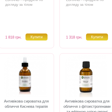
догляду за тілом
догляду за тілом
1 818 грн.
1 318 грн.
Антивікова сироватка для
Антивікова сироватка для
обличчя Киснева терапія
обличчя з фітоестрогенами
та ефірною олією герані