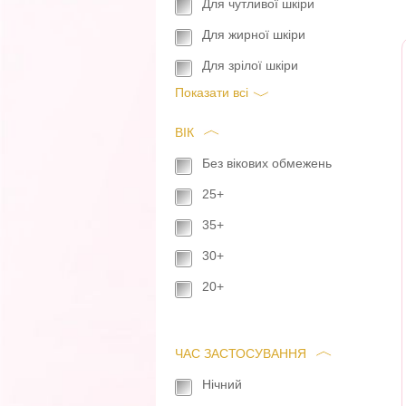
Для чутливої шкіри
Для жирної шкіри
Для зрілої шкіри
Показати всi
ВІК
Без вікових обмежень
25+
35+
30+
20+
ЧАС ЗАСТОСУВАННЯ
Нічний