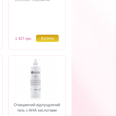
1 427 грн.
Очищаючий відлущуючий
гель з АНА кислотами