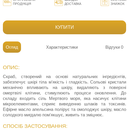
ПРОДУКЦІЯ
ДОСТАВКА
ЗНИЖОК
КУПИТИ
Огляд
Характеристики
Відгуки
0
ОПИС:
Скраб, створений на основі натуральних інгредієнтів,
забезпечує шкірі тіла м'якість і гладкість. Сольові кристали
механічно впливають на шкіру, видаляють з поверхні
омертвілі клітини, стимулюють процеси оновлення. До
складу входить сіль Мертвого моря, яка насичує клітини
мікроелементами, сприяє виведенню шлаків та токсинів.
Ефірне масло апельсина полірує та омолоджує шкіру, масло
солодкого мигдалю пом'якшує, живить та зміцнює.
СПОСІБ ЗАСТОСУВАННЯ: