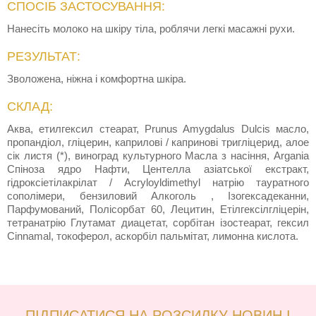
СПОСІБ ЗАСТОСУВАННЯ:
Нанесіть молоко на шкіру тіла, роблячи легкі масажні рухи.
РЕЗУЛЬТАТ:
Зволожена, ніжна і комфортна шкіра.
СКЛАД:
Аква, етилгексил стеарат, Prunus Amygdalus Dulcis масло,
пропандіол, гліцерин, каприлові / капринові тригліцерид, алое
сік листя (*), виноград культурного Масла з насіння, Argania
Спіноза ядро Нафти, Центелла азіатської екстракт,
гідроксіетілакрілат / Acryloyldimethyl натрію тауратного
сополімери, бензиловий Алкоголь , Ізогексадеканни,
Парфумований, Полісорбат 60, Лецитин, Етілгексілгліцерін,
тетранатрію Глутамат диацетат, сорбітан ізостеарат, гексил
Cinnamal, токоферол, аскорбіл пальмітат, лимонна кислота.
ПІДПИСАТИСЯ НА РОЗСИЛКУ НОВИН І