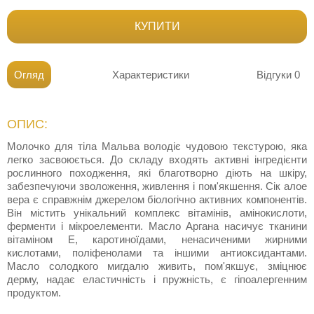
КУПИТИ
Огляд
Характеристики
Відгуки
0
ОПИС:
Молочко для тіла Мальва володіє чудовою текстурою, яка
легко засвоюється. До складу входять активні інгредієнти
рослинного походження, які благотворно діють на шкіру,
забезпечуючи зволоження, живлення і пом'якшення. Сік алое
вера є справжнім джерелом біологічно активних компонентів.
Він містить унікальний комплекс вітамінів, амінокислоти,
ферменти і мікроелементи. Масло Аргана насичує тканини
вітаміном Е, каротиноїдами, ненасиченими жирними
кислотами, поліфенолами та іншими антиоксидантами.
Масло солодкого мигдалю живить, пом'якшує, зміцнює
дерму, надає еластичність і пружність, є гіпоалергенним
продуктом.