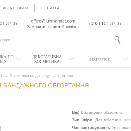
ТАВКА І ОПЛАТА
КОНТАКТИ
office@luxmarafet.com
801 37 37
(093) 101 37 37
Замовити зворотній дзвінок
КА ПО
ДЕКОРАТИВНА
ПАРФУМИ
ЯДУ
КОСМЕТИКА
et
→
Косметика по догляду
→
Для тіла
Я БАНДАЖНОГО ОБГОРТАННЯ
Вік:
Без вікових обмежень
Тип шкіри:
Для всіх типів шкі
Час застосування:
Універса