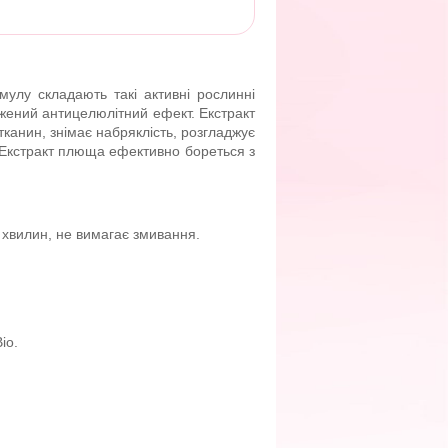
мулу складають такі активні рослинні
ажений антицелюлітний ефект. Екстракт
канин, знімає набряклість, розгладжує
с. Екстракт плюща ефективно бореться з
5 хвилин, не вимагає змивання.
io.