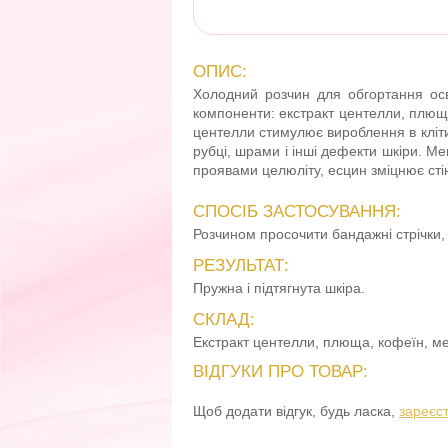
ОПИС:
Холодний розчин для обгортання осві
компоненти: екстракт центелли, плюща
центелли стимулює вироблення в кліти
рубці, шрами і інші дефекти шкіри. Ме
проявами целюліту, есцин зміцнює сті
СПОСІБ ЗАСТОСУВАННЯ:
Розчином просочити бандажні стрічки,
РЕЗУЛЬТАТ:
Пружна і підтягнута шкіра.
СКЛАД:
Екстракт центелли, плюща, кофеїн, ме
ВІДГУКИ ПРО ТОВАР:
Щоб додати відгук, будь ласка,
зареєс