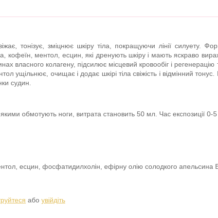
жає, тонізує, зміцнює шкіру тіла, покращуючи лінії силуету. Фор
, кофеїн, ментол, есцин, які дренують шкіру і мають яскраво вир
нах власного колагену, підсилює місцевий кровообіг і регенерацію т
нтол ущільнює, очищає і додає шкірі тіла свіжість і відмінний тону
нки судин.
 якими обмотують ноги, витрата становить 50 мл. Час експозиції 0-
нтол, есцин, фосфатидилхолін, ефірну олію солодкого апельсина B
труйтеся
або
увійдіть