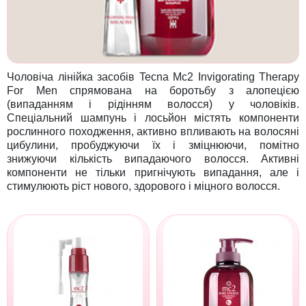
Чоловіча лінійка засобів Tecna Mc2 Invigorating Therapy
For Men спрямована на боротьбу з алопецією
(випаданням і рідінням волосся) у чоловіків.
Спеціальний шампунь і лосьйон містять компоненти
рослинного походження, активно впливають на волосяні
цибулини, пробуджуючи їх і зміцнюючи, помітно
знижуючи кількість випадаючого волосся. Активні
компоненти не тільки пригнічують випадання, але і
стимулюють ріст нового, здорового і міцного волосся.