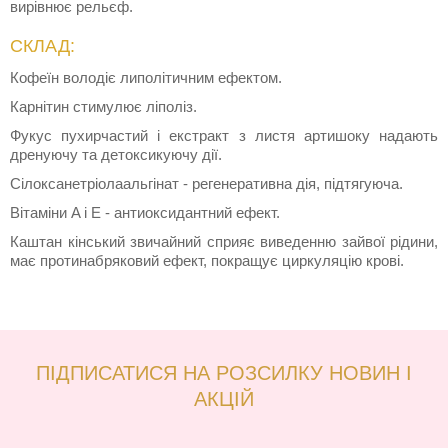
вирівнює рельєф.
СКЛАД:
Кофеїн володіє липолітичним ефектом.
Карнітин стимулює ліполіз.
Фукус пухирчастий і екстракт з листя артишоку надають
дренуючу та детоксикуючу дії.
Сілоксанетріолаальгінат - регенеративна дія, підтягуюча.
Вітаміни A і Е - антиоксидантний ефект.
Каштан кінський звичайний сприяє виведенню зайвої рідини,
має протинабряковий ефект, покращує циркуляцію крові.
ПІДПИСАТИСЯ НА РОЗСИЛКУ НОВИН І
АКЦІЙ