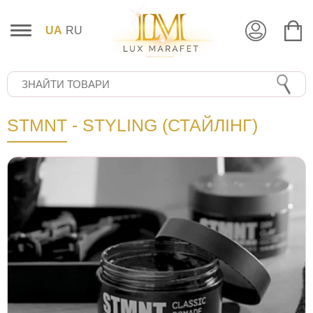
UA
RU
STMNT - STYLING (СТАЙЛІНГ)