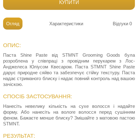
КУПИТИ
Огляд
Характеристики
Відгуки
0
ОПИС:
Паста Shine Paste від STMNT Grooming Goods була
розроблена у співпраці з провідним перукарем з Лос-
Анджелеса Юліусом Квесаром. Паста STMNT Shine Paste
дарує природне сяйво та забезпечує стійку текстуру. Паста
надає стриманого блиску і надає повний контроль над вашою
зачіскою.
СПОСІБ ЗАСТОСУВАННЯ:
Нанесіть невелику кількість на сухе волосся і надайте
форму. Або нанесіть на вологе волосся перед сушінням
феном. Бажаєте менше блиску? Змішайте з матовою пастою
STMNT.
РЕЗУЛЬТАТ: