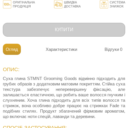
ОРИГІНАЛЬНА
ШВИДКА
СИСТЕМА
ПРОДУКЦІЯ
ДОСТАВКА
ЗНИЖОК
КУПИТИ
Огляд
Характеристики
Відгуки
0
ОПИС:
Суха глина STMNT Grooming Goods відмінно підходить для
грубих образів з додатковим матовим покриттям. Стійка суха
текстура забезпечує неперевершену фіксацію, але
залишається еластичною, що робить ваше волосся гнучким і
слухняним. Хоча глина підходить для всіх типів волосся та
стрижок, вона особливо добре працює на стрижках Fade та
подібних стилях. Продукт збагачений фірмовим ароматом,
що включає ноти спецій, лаванди та деревини.
СПОСІБ ЗАСТОСУВАННЯ: