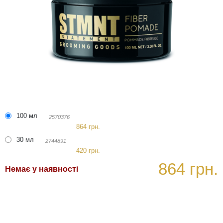
100 мл
2570376
864 грн.
30 мл
2744891
420 грн.
864 грн.
Немає у наявності