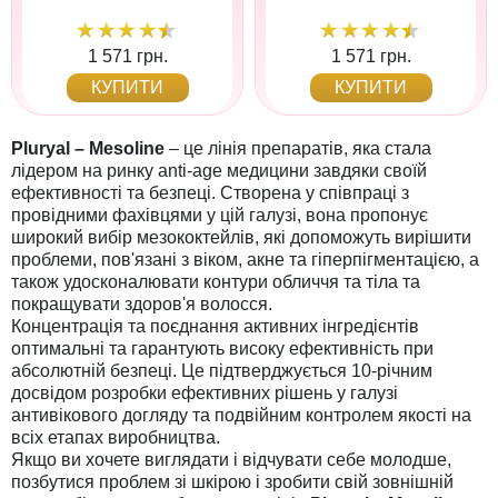
1 571 грн.
1 571 грн.
КУПИТИ
КУПИТИ
Pluryal – Mesoline
– це лінія препаратів, яка стала
лідером на ринку anti-age медицини завдяки своїй
ефективності та безпеці. Створена у співпраці з
провідними фахівцями у цій галузі, вона пропонує
широкий вибір мезококтейлів, які допоможуть вирішити
проблеми, пов'язані з віком, акне та гіперпігментацією, а
також удосконалювати контури обличчя та тіла та
покращувати здоров'я волосся.
Концентрація та поєднання активних інгредієнтів
оптимальні та гарантують високу ефективність при
абсолютній безпеці. Це підтверджується 10-річним
досвідом розробки ефективних рішень у галузі
антивікового догляду та подвійним контролем якості на
всіх етапах виробництва.
Якщо ви хочете виглядати і відчувати себе молодше,
позбутися проблем зі шкірою і зробити свій зовнішній