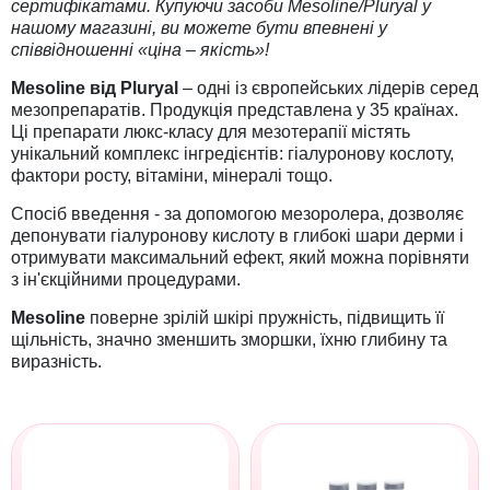
сертифікатами. Купуючи засоби Mesoline/Pluryal у
нашому магазині, ви можете бути впевнені у
співвідношенні «ціна – якість»!
Mesoline від Pluryal
– одні із європейських лідерів серед
мезопрепаратів. Продукція представлена у 35 країнах.
Ці препарати люкс-класу для мезотерапії містять
унікальний комплекс інгредієнтів: гіалуронову кослоту,
фактори росту, вітаміни, мінералі тощо.
Спосіб введення - за допомогою мезоролера, дозволяє
депонувати гіалуронову кислоту в глибокі шари дерми і
отримувати максимальний ефект, який можна порівняти
з ін'єкційними процедурами.
Mesoline
поверне зрілій шкірі пружність, підвищить її
щільність, значно зменшить зморшки, їхню глибину та
виразність.