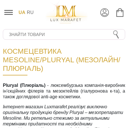
UA
RU
КОСМЕЦЕВТИКА
MESOLINE/PLURYAL (МЕЗОЛАЙН/
ПЛЮРІАЛЬ)
Pluryal (Плюріаль)
- люксембурзька компанія-виробник
ін'єкційних філерів та мезоктейлів (гіалуронова к-та), а
також доглядової anti-age косметики.
Інтернет магазин Luxmarafet реалізує виключно
оригінальну продукцію бренду Pluryal – мезопрепарати
Mesoline. Ми ретельно стежимо за актуальними
термінами придатності та необхідними