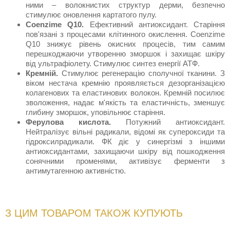
ними – волокнистих структур дерми, безпечно
стимулює оновлення картатого пулу.
Coenzime Q10.
Ефективний антиоксидант. Старіння
пов'язані з процесами клітинного окислення. Coenzime
Q10 знижує рівень окисних процесів, тим самим
перешкоджаючи утворенню зморшок і захищає шкіру
від ультрафіолету. Стимулює синтез енергії АТФ.
Кремній.
Стимулює регенерацію сполучної тканини. З
віком нестача кремнію проявляється дезорганізацією
колагенових та еластинових волокон. Кремній посилює
зволоження, надає м'якість та еластичність, зменшує
глибину зморшок, уповільнює старіння.
Ферулова кислота.
Потужний антиоксидант.
Нейтралізує вільні радикали, відомі як супероксиди та
гідроксилрадикали. ФК діє у синергізмі з іншими
антиоксидантами, захищаючи шкіру від пошкодження
сонячними променями, активізує ферменти з
антимутагенною активністю.
З ЦИМ ТОВАРОМ ТАКОЖ КУПУЮТЬ