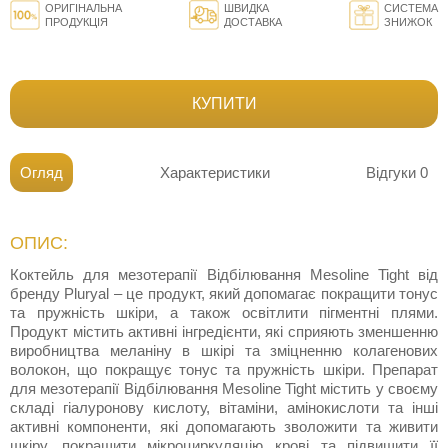
ОРИГІНАЛЬНА
ШВИДКА
СИСТЕМА
ПРОДУКЦІЯ
ДОСТАВКА
ЗНИЖОК
КУПИТИ
Огляд
Характеристики
Відгуки
0
ОПИС:
Коктейль для мезотерапії Відбілювання Mesoline Tight від
бренду Pluryal – це продукт, який допомагає покращити тонус
та пружність шкіри, а також освітлити пігментні плями.
Продукт містить активні інгредієнти, які сприяють зменшенню
виробництва меланіну в шкірі та зміцненню колагенових
волокон, що покращує тонус та пружність шкіри. Препарат
для мезотерапії Відбілювання Mesoline Tight містить у своєму
складі гіалуронову кислоту, вітаміни, амінокислоти та інші
активні компоненти, які допомагають зволожити та живити
шкіру, покращити мікроциркуляцію крові та підвищити її