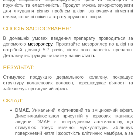
пружність та еластичність. Продукт можна використовувати
для лікування різних проблем шкіри, включаючи пігментні
плями, сонячні опіки та втрату пружності шкіри.
СПОСІБ ЗАСТОСУВАННЯ:
В домашніх умовах введення препарату проводиться за
допомогою
мезоролеру
. Прокатайте мезороллер по шкірі на
потрібній ділянці 5-7 разів, після чого нанесіть препарат.
Детальну інструкцію читайте у нашій
статті
.
РЕЗУЛЬТАТ:
Стимулює продукцію дермального колагену, покращує
структуру колагенових волокон, перешкоджає в'ялості та
забезпечує підтягуючий ефект.
СКЛАД:
DMAE.
Унікальний ліфтинговий та зміцнюючий ефект.
Диметиламіноетанол присутній у нервових тканинах
людини. DMAE є попередником ацетилхоліну, що
стимулює тонус мімічної мускулатури. Збільшує
поверхневий натяг і жорсткість клітинних мембран, а за