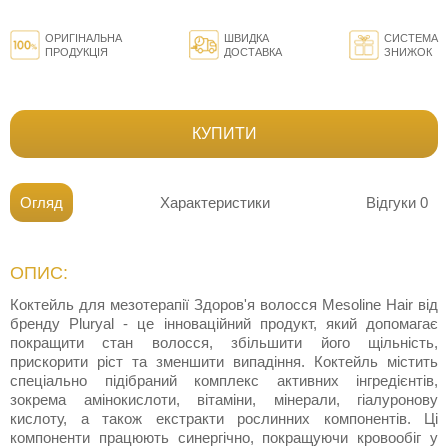
ОРИГІНАЛЬНА
ШВИДКА
СИСТЕМА
ПРОДУКЦІЯ
ДОСТАВКА
ЗНИЖОК
КУПИТИ
Огляд
Характеристики
Відгуки
0
ОПИС:
Коктейль для мезотерапії Здоров'я волосся Mesoline Hair від
бренду Pluryal - це інноваційний продукт, який допомагає
покращити стан волосся, збільшити його щільність,
прискорити ріст та зменшити випадіння. Коктейль містить
спеціально підібраний комплекс активних інгредієнтів,
зокрема амінокислоти, вітаміни, мінерали, гіалуронову
кислоту, а також екстракти рослинних компонентів. Ці
компоненти працюють синергічно, покращуючи кровообіг у