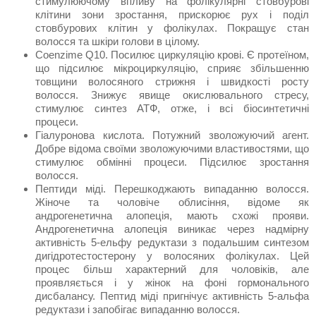
стимулюючому впливу на фолікулярні стовбурові
клітини зони зростання, прискорює рух і поділ
стовбурових клітин у фолікулах. Покращує стан
волосся та шкіри голови в цілому.
Coenzime Q10. Посилює циркуляцію крові. Є протеїном,
що підсилює мікроциркуляцію, сприяє збільшенню
товщини волосяного стрижня і швидкості росту
волосся. Знижує явище окислювального стресу,
стимулює синтез АТФ, отже, і всі біосинтетичні
процеси.
Гіалуронова кислота. Потужний зволожуючий агент.
Добре відома своїми зволожуючими властивостями, що
стимулює обмінні процеси. Підсилює зростання
волосся.
Пептиди міді. Перешкоджають випаданню волосся.
Жіноче та чоловіче облисіння, відоме як
андрогенетична алопеція, мають схожі прояви.
Андрогенетична алопеція виникає через надмірну
активність 5-ельфу редуктази з подальшим синтезом
дигідротестостерону у волосяних фолікулах. Цей
процес більш характерний для чоловіків, але
проявляється і у жінок на фоні гормонального
дисбалансу. Пептид міді пригнічує активність 5-альфа
редуктази і запобігає випаданню волосся.