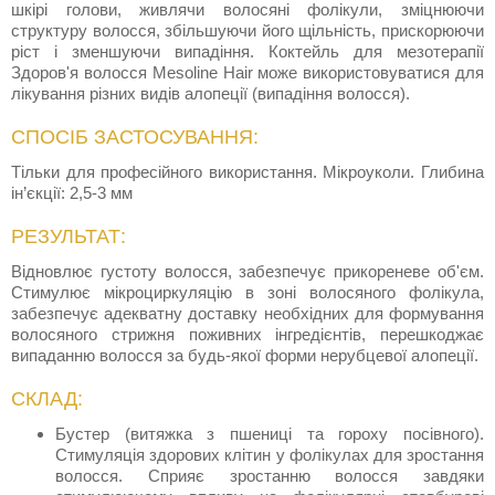
шкірі голови, живлячи волосяні фолікули, зміцнюючи
структуру волосся, збільшуючи його щільність, прискорюючи
ріст і зменшуючи випадіння. Коктейль для мезотерапії
Здоров'я волосся Mesoline Hair може використовуватися для
лікування різних видів алопеції (випадіння волосся).
СПОСІБ ЗАСТОСУВАННЯ:
Тільки для професійного використання. Мікроуколи. Глибина
ін’єкції: 2,5-3 мм
РЕЗУЛЬТАТ:
Відновлює густоту волосся, забезпечує прикореневе об'єм.
Стимулює мікроциркуляцію в зоні волосяного фолікула,
забезпечує адекватну доставку необхідних для формування
волосяного стрижня поживних інгредієнтів, перешкоджає
випаданню волосся за будь-якої форми нерубцевої алопеції.
СКЛАД:
Бустер (витяжка з пшениці та гороху посівного).
Стимуляція здорових клітин у фолікулах для зростання
волосся. Сприяє зростанню волосся завдяки