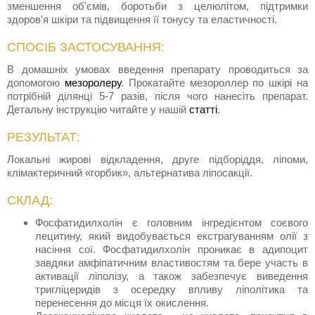
зменшення об'ємів, боротьби з целюлітом, підтримки
здоров'я шкіри та підвищення її тонусу та еластичності.
СПОСІБ ЗАСТОСУВАННЯ:
В домашніх умовах введення препарату проводиться за
допомогою
мезоролеру
. Прокатайте мезороллер по шкірі на
потрібній ділянці 5-7 разів, після чого нанесіть препарат.
Детальну інструкцію читайте у нашій
статті
.
РЕЗУЛЬТАТ:
Локальні жирові відкладення, друге підборіддя, ліпоми,
клімактеричний «горбик», альтернатива ліпосакції.
СКЛАД:
Фосфатидилхолін є головним інгредієнтом соєвого
лецитину, який видобувається екстрагуванням олії з
насіння сої. Фосфатидилхолін проникає в адипоцит
завдяки амфіпатичним властивостям та бере участь в
активації ліполізу, а також забезпечує виведення
тригліцеридів з осередку впливу ліполітика та
перенесення до місця їх окислення.