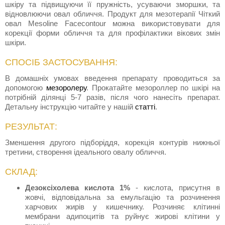
шкіру та підвищуючи її пружність, усуваючи зморшки, та
відновлюючи овал обличчя. Продукт для мезотерапії Чіткий
овал Mesoline Facecontour можна використовувати для
корекції форми обличчя та для профілактики вікових змін
шкіри.
СПОСІБ ЗАСТОСУВАННЯ:
В домашніх умовах введення препарату проводиться за
допомогою
мезоролеру
. Прокатайте мезороллер по шкірі на
потрібній ділянці 5-7 разів, після чого нанесіть препарат.
Детальну інструкцію читайте у нашій
статті
.
РЕЗУЛЬТАТ:
Зменшення другого підборіддя, корекція контурів нижньої
третини, створення ідеального овалу обличчя.
СКЛАД:
Дезоксіхолева кислота 1%
- кислота, присутня в
жовчі, відповідальна за емульгацію та розчинення
харчових жирів у кишечнику. Розчиняє клітинні
мембрани адипоцитів та руйнує жирові клітини у