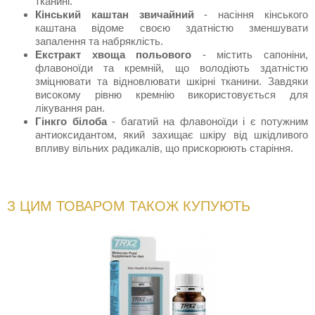
тканині.
Кінський каштан звичайний
- насіння кінського
каштана відоме своєю здатністю зменшувати
запалення та набряклість.
Екстракт хвоща польового
- містить сапоніни,
флавоноїди та кремній, що володіють здатністю
зміцнювати та відновлювати шкірні тканини. Завдяки
високому рівню кремнію використовується для
лікування ран.
Гінкго білоба
- багатий на флавоноїди і є потужним
антиоксидантом, який захищає шкіру від шкідливого
впливу вільних радикалів, що прискорюють старіння.
З ЦИМ ТОВАРОМ ТАКОЖ КУПУЮТЬ