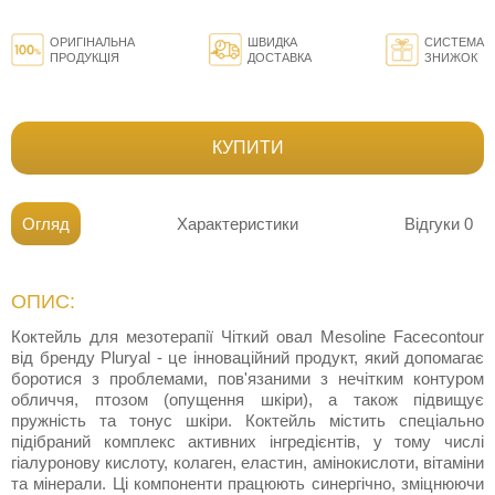
ОРИГІНАЛЬНА
ШВИДКА
СИСТЕМА
ПРОДУКЦІЯ
ДОСТАВКА
ЗНИЖОК
КУПИТИ
Огляд
Характеристики
Відгуки
0
ОПИС:
Коктейль для мезотерапії Чіткий овал Mesoline Facecontour
від бренду Pluryal - це інноваційний продукт, який допомагає
боротися з проблемами, пов'язаними з нечітким контуром
обличчя, птозом (опущення шкіри), а також підвищує
пружність та тонус шкіри. Коктейль містить спеціально
підібраний комплекс активних інгредієнтів, у тому числі
гіалуронову кислоту, колаген, еластин, амінокислоти, вітаміни
та мінерали. Ці компоненти працюють синергічно, зміцнюючи