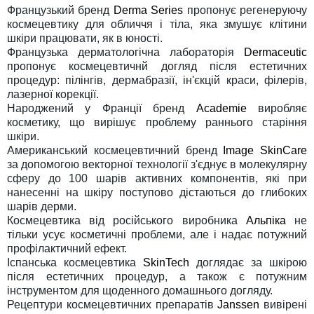
Французький бренд
Derma Series
пропонує регенеруючу
космецевтику для обличчя і тіла, яка змушує клітини
шкіри працювати, як в юності.
Французька дерматологічна лабораторія
Dermaceutic
пропонує космецевтичнй догляд після естетичних
процедур: пілінгів, дермабразії, ін'єкцій краси, філерів,
лазерної корекції.
Народжений у Франції бренд
Academie
виробляє
косметику, що вирішує проблему раннього старіння
шкіри.
Американський космецевтичний бренд
Image SkinCare
за допомогою векторної технології з'єднує в молекулярну
сферу до 100 шарів активних компонентів, які при
нанесенні на шкіру поступово дістаються до глибоких
шарів дерми.
Космецевтика від російського виробника
Альпіка
не
тільки усує косметичні проблеми, але і надає потужний
профілактичний ефект.
Іспанська космецевтика
SkinTech
доглядає за шкірою
після естетичних процедур, а також є потужним
інструментом для щоденного домашнього догляду.
Рецептури космецевтичних препаратів
Janssen
вивірені