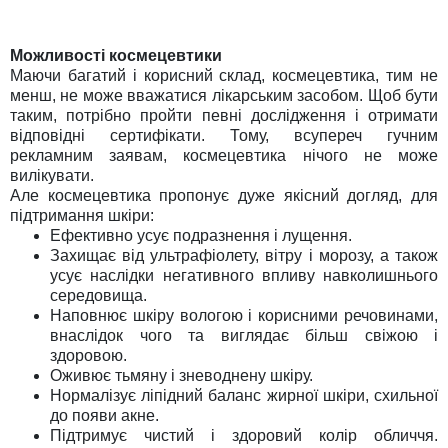
Можливості космецевтики
Маючи багатий і корисний склад, космецевтика, тим не
менш, не може вважатися лікарським засобом. Щоб бути
таким, потрібно пройти певні дослідження і отримати
відповідні сертифікати. Тому, всупереч гучним
рекламним заявам, космецевтика нічого не може
вилікувати.
Але космецевтика пропонує дуже якісний догляд, для
підтримання шкіри:
Ефективно усує подразнення і лущення.
Захищає від ультрафіолету, вітру і морозу, а також
усує наслідки негативного впливу навколишнього
середовища.
Наповнює шкіру вологою і корисними речовинами,
внаслідок чого та виглядає більш свіжою і
здоровою.
Оживює тьмяну і зневоднену шкіру.
Нормалізує ліпідний баланс жирної шкіри, схильної
до появи акне.
Підтримує чистий і здоровий колір обличчя.