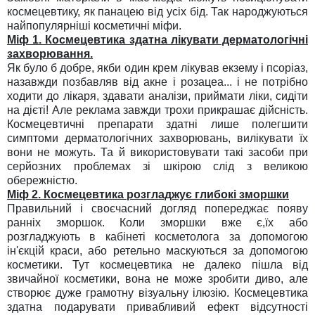
космецевтику, як панацею від усіх бід. Так народжуються
найпопулярніші косметичні міфи.
Міф 1. Космецевтика здатна лікувати дерматологічні
захворювання.
Як було б добре, якби один крем лікував екзему і псоріаз,
назавжди позбавляв від акне і розацеа... і не потрібно
ходити до лікаря, здавати аналізи, приймати ліки, сидіти
на дієті! Але реклама завжди трохи прикрашає дійсність.
Космецевтичні препарати здатні лише полегшити
симптоми дерматологічних захворювань, вилікувати їх
вони не можуть. Та й використовувати такі засоби при
серйозних проблемах зі шкірою слід з великою
обережністю.
Міф 2. Космецевтика розгладжує глибокі зморшки
Правильний і своєчасний догляд попереджає появу
ранніх зморшок. Коли зморшки вже є,їх або
розгладжують в кабінеті косметолога за допомогою
ін'єкцій краси, або ретельно маскуються за допомогою
косметики. Тут космецевтика не далеко пішла від
звичайної косметики, вона не може зробити диво, але
створює дуже грамотну візуальну ілюзію. Космецевтика
здатна подарувати привабливий ефект відсутності