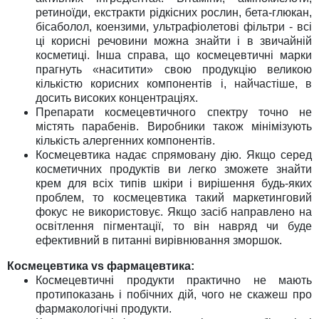
ретиноїди, екстракти рідкісних рослин, бета-глюкан,
бісаболол, коензими, ультрафіолетові фільтри - всі
ці корисні речовини можна знайти і в звичайній
косметиці. Інша справа, що космецевтичні марки
прагнуть «наситити» свою продукцію великою
кількістю корисних компонентів і, найчастіше, в
досить високих концентраціях.
Препарати космецевтичного спектру точно не
містять парабенів. Виробники також мінімізують
кількість алергенних компонентів.
Космецевтика надає спрямовану дію. Якщо серед
косметичних продуктів ви легко зможете знайти
крем для всіх типів шкіри і вирішення будь-яких
проблем, то космецевтика такий маркетинговий
фокус не використовує. Якщо засіб направлено на
освітлення пігментації, то він навряд чи буде
ефективний в питанні вирівнювання зморшок.
Космецевтика vs фармацевтика:
Космецевтичні продукти практично не мають
протипоказань і побічних дій, чого не скажеш про
фармакологічні продукти.