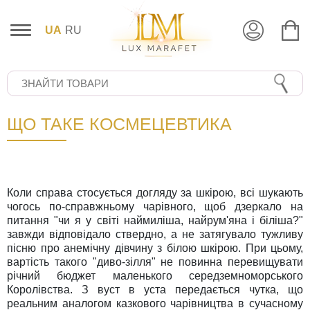
UA
RU
ЩО ТАКЕ КОСМЕЦЕВТИКА
Коли справа стосується догляду за шкірою, всі шукають
чогось по-справжньому чарівного, щоб дзеркало на
питання "чи я у світі наймиліша, найрум'яна і біліша?"
завжди відповідало ствердно, а не затягувало тужливу
пісню про анемічну дівчину з білою шкірою. При цьому,
вартість такого "диво-зілля" не повинна перевищувати
річний бюджет маленького середземноморського
Королівства. З вуст в уста передається чутка, що
реальним аналогом казкового чарівництва в сучасному