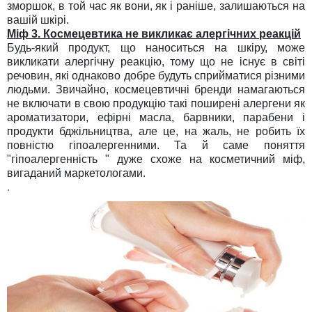
зморшок, в той час як вони, як і раніше, залишаються на
вашій шкірі.
Міф 3. Космецевтика не викликає алергічних реакцій
Будь-який продукт, що наноситься на шкіру, може
викликати алергічну реакцію, тому що не існує в світі
речовин, які однаково добре будуть сприйматися різними
людьми. Звичайно, космецевтичні бренди намагаються
не включати в свою продукцію такі поширені алергени як
ароматизатори, ефірні масла, барвники, парабени і
продукти бджільництва, але це, на жаль, не робить їх
повністю гіпоалергенними. Та й саме поняття
"гіпоалергенність " дуже схоже на косметичний міф,
вигаданий маркетологами.
.