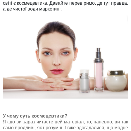
світі є космецевтика. Давайте перевіримо, де тут правда,
а де чистої води маркетинг.
У чому суть космецевтики?
Якщо ви зараз читаєте цей матеріал, то, напевно, ви так
само вродливі, як і розумні. І вже здогадалися, що модне