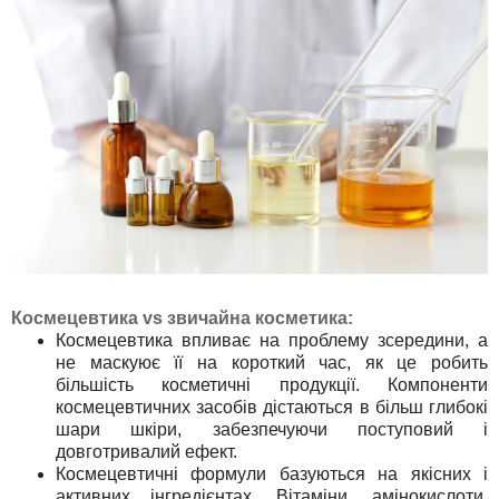
Космецевтика vs звичайна косметика:
Космецевтика впливає на проблему зсередини, а
не маскуює її на короткий час, як це робить
більшість косметичні продукції. Компоненти
космецевтичних засобів дістаються в більш глибокі
шари шкіри, забезпечуючи поступовий і
довготривалий ефект.
Космецевтичні формули базуються на якісних і
активних інгредієнтах. Вітаміни, амінокислоти,