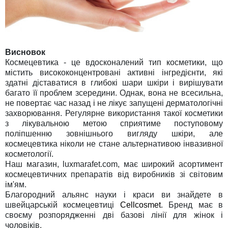
Висновок
Космецевтика - це вдосконалений тип косметики, що
містить висококонцентровані активні інгредієнти, які
здатні діставатися в глибокі шари шкіри і вирішувати
багато її проблем зсередини. Однак, вона не всесильна,
не повертає час назад і не лікує запущені дерматологічні
захворювання. Регулярне використання такої косметики
з лікувальною метою сприятиме поступовому
поліпшенню зовнішнього вигляду шкіри, але
космецевтика ніколи не стане альтернативою інвазивної
косметології.
Наш магазин, luxmarafet.com, має широкий асортимент
космецевтичних препаратів від виробників зі світовим
ім'ям.
Благородний альянс науки і краси ви знайдете в
швейцарській космецевтиці
Cellcosmet
. Бренд має в
своєму розпорядженні дві базові лінії для жінок і
чоловіків.