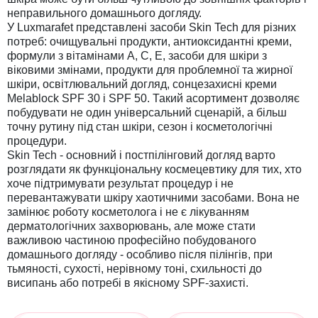
неправильного домашнього догляду.
У Luxmarafet представлені засоби Skin Tech для різних
потреб: очищувальні продукти, антиоксидантні креми,
формули з вітамінами A, C, E, засоби для шкіри з
віковими змінами, продукти для проблемної та жирної
шкіри, освітлювальний догляд, сонцезахисні креми
Melablock SPF 30 і SPF 50. Такий асортимент дозволяє
побудувати не один універсальний сценарій, а більш
точну рутину під стан шкіри, сезон і косметологічні
процедури.
Skin Tech - основний і постпілінговий догляд варто
розглядати як функціональну космецевтику для тих, хто
хоче підтримувати результат процедур і не
перевантажувати шкіру хаотичними засобами. Вона не
замінює роботу косметолога і не є лікуванням
дерматологічних захворювань, але може стати
важливою частиною професійно побудованого
домашнього догляду - особливо після пілінгів, при
тьмяності, сухості, нерівному тоні, схильності до
висипань або потребі в якісному SPF-захисті.