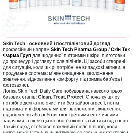
Skin Tech - основний і постпілінговий догляд
-
професійний напрям
Skin Tech Pharma Group / Скін Тек
Фарма Груп
для щоденної підтримки шкіри, підготовки
до процедур і догляду після пілінгів. Ці засоби створені
для ситуацій, коли шкірі потрібні не випадкові активи, а
продумана система: м’яке очищення, зволоження,
живлення, відновлення комфорту, підтримка бар’єра і
фотозахист.
Логіка Skin Tech Daily Care побудована навколо трьох
базових етапів:
Clean, Treat, Protect
. Спочатку шкіру
потрібно делікатно очистити без зайвої агресії, потім
підтримати її формулами для зволоження, живлення,
відновлення або роботи з конкретними естетичними
задачами, а після цього обов’язково захистити від сонця.
Такий підхід особливо важливий після пілінгів, коли
шкіра може бути більш чутливою до зовнішніх факторів і