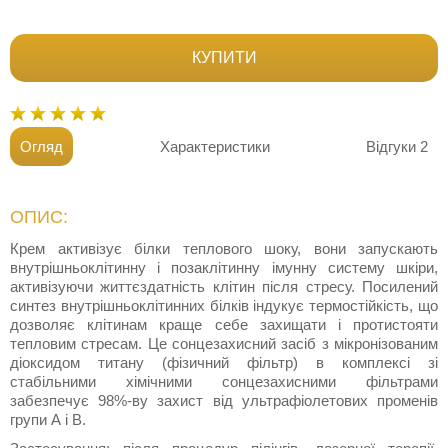
КУПИТИ
Огляд
Характеристики
Відгуки
2
ОПИС:
Крем активізує білки теплового шоку, вони запускають
внутрішньоклітинну і позаклітинну імунну систему шкіри,
активізуючи життєздатність клітин після стресу. Посилений
синтез внутрішньоклітинних білків індукує термостійкість, що
дозволяє клітинам краще себе захищати і протистояти
тепловим стресам. Це сонцезахисний засіб з мікронізованим
діоксидом титану (фізичний фільтр) в комплексі зі
стабільними хімічними сонцезахисними фільтрами
забезпечує 98%-ву захист від ультрафіолетових променів
групи А і В.