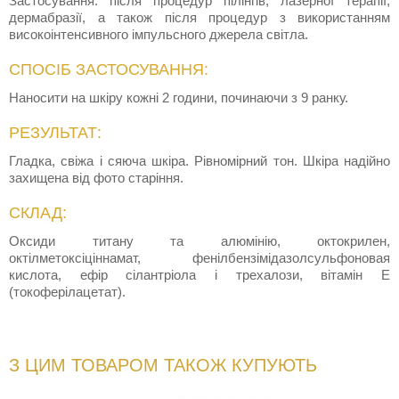
Застосування: після процедур пілінгів, лазерної терапії,
дермабразії, а також після процедур з використанням
високоінтенсивного імпульсного джерела світла.
СПОСІБ ЗАСТОСУВАННЯ:
Наносити на шкіру кожні 2 години, починаючи з 9 ранку.
РЕЗУЛЬТАТ:
Гладка, свіжа і сяюча шкіра. Рівномірний тон. Шкіра надійно
захищена від фото старіння.
СКЛАД:
Оксиди титану та алюмінію, октокрилен,
октілметоксіціннамат, фенілбензімідазолсульфоновая
кислота, ефір сілантріола і трехалози, вітамін Е
(токоферілацетат).
З ЦИМ ТОВАРОМ ТАКОЖ КУПУЮТЬ