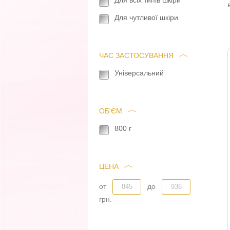
Для всіх типів шкіри
Для чутливої шкіри
ЧАС ЗАСТОСУВАННЯ
Універсальний
ОБ'ЄМ
800 г
ЦЕНА
от
до
грн.