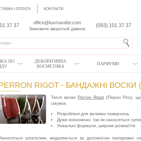
ТАВКА І ОПЛАТА
КОНТАКТИ
office@luxmarafet.com
801 37 37
(093) 101 37 37
Замовити зворотній дзвінок
КА ПО
ДЕКОРАТИВНА
ПАРФУМИ
ЯДУ
КОСМЕТИКА
PERRON RIGOT - БАНДАЖНІ ВОСКИ (
Теплі воски
Perron Rigot
(Перон Ріго), щ
смужок.
Розроблені для великих поверхонь.
Дуже економічні, так як наносяться су
Унікальні формули, широке розмаїття
Наносяться шпателем, видаляються за допомогою паперових смуж