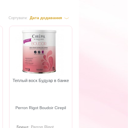
Дата додавання
Сортувати:
Теплый воск Будуар в банке
Perron Rigot Boudoir Cirepil
Бренд:
Perron Rigot