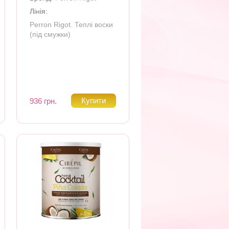
Лінія:
Perron Rigot. Теплі воски
(під смужки)
936 грн.