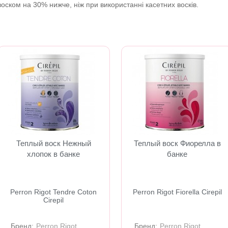
воском на 30% нижче, ніж при використанні касетних восків.
Теплый воск Нежный
Теплый воск Фиорелла в
хлопок в банке
банке
Perron Rigot Tendre Coton
Perron Rigot Fiorella Cirepil
Cirepil
Бренд:
Perron Rigot
Бренд:
Perron Rigot