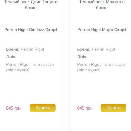
Теплый воск Джин Тоник в
Теплый воск Мохито в
банке
банке
Perron Rigot Gin Fizz Cirepil
Perron Rigot Mojito Cirepil
Бренд:
Perron Rigot
Бренд:
Perron Rigot
Лінія:
Лінія:
Perron Rigot. Теплі воски
Perron Rigot. Теплі воски
(під смужки)
(під смужки)
845 грн.
845 грн.