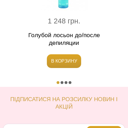
1 248 грн.
и
Голубой лосьон до/после
П
депиляции
В КОРЗИНУ
ПІДПИСАТИСЯ НА РОЗСИЛКУ НОВИН І
АКЦІЙ