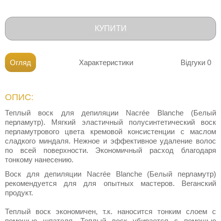
КУПИТИ
Огляд
Характеристики
Відгуки
0
ОПИС:
Теплый воск для депиляции Nacrée Blanche (Белый
перламутр). Мягкий эластичный полусинтетический воск
перламутрового цвета кремовой консистенции с маслом
сладкого миндаля. Нежное и эффективное удаление волос
по всей поверхности. Экономичный расход благодаря
тонкому нанесению.
Воск для депиляции Nacrée Blanche (Белый перламутр)
рекомендуется для для опытных мастеров. Веганский
продукт.
Теплый воск экономичен, т.к. наносится тонким слоем с
помощью шпателя. Теплый воск убирается с помощью