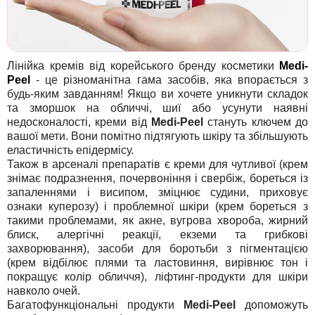
Лінійка кремів від корейського бренду косметики
Medi-
Peel
- це різноманітна гама засобів, яка впорається з
будь-яким завданням! Якщо ви хочете уникнути складок
та зморшок на обличчі, шиї або усунути наявні
недосконалості, креми від
Medi-Peel
стануть ключем до
вашої мети. Вони помітно підтягують шкіру та збільшують
еластичність епідермісу.
Також в арсеналі препаратів є креми для чутливої (крем
знімає подразнення, почервоніння і свербіж, бореться із
запаленнями і висипом, зміцнює судини, приховує
ознаки куперозу) і проблемної шкіри (крем бореться з
такими проблемами, як акне, вугрова хвороба, жирний
блиск, алергічні реакції, екземи та грибкові
захворювання), засоби для боротьби з пігментацією
(крем відбілює плями та ластовиння, вирівнює тон і
покращує колір обличчя), ліфтинг-продукти для шкіри
навколо очей.
Багатофункціональні продукти
Medi-Peel
допоможуть