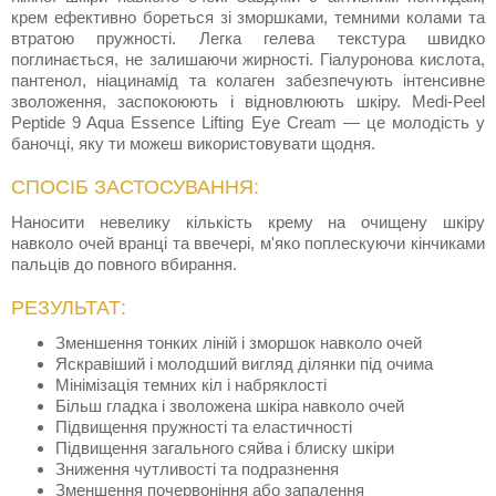
крем ефективно бореться зі зморшками, темними колами та
втратою пружності. Легка гелева текстура швидко
поглинається, не залишаючи жирності. Гіалуронова кислота,
пантенол, ніацинамід та колаген забезпечують інтенсивне
зволоження, заспокоюють і відновлюють шкіру. Medi-Peel
Peptide 9 Aqua Essence Lifting Eye Cream — це молодість у
баночці, яку ти можеш використовувати щодня.
СПОСІБ ЗАСТОСУВАННЯ:
Наносити невелику кількість крему на очищену шкіру
навколо очей вранці та ввечері, м'яко поплескуючи кінчиками
пальців до повного вбирання.
РЕЗУЛЬТАТ:
Зменшення тонких ліній і зморшок навколо очей
Яскравіший і молодший вигляд ділянки під очима
Мінімізація темних кіл і набряклості
Більш гладка і зволожена шкіра навколо очей
Підвищення пружності та еластичності
Підвищення загального сяйва і блиску шкіри
Зниження чутливості та подразнення
Зменшення почервоніння або запалення