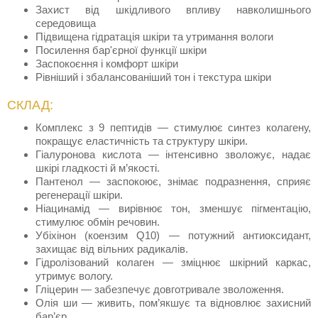
Захист від шкідливого впливу навколишнього
середовища
Підвищена гідратація шкіри та утримання вологи
Посилення бар'єрної функції шкіри
Заспокоєння і комфорт шкіри
Рівніший і збалансованіший тон і текстура шкіри
СКЛАД:
Комплекс з 9 пептидів — стимулює синтез колагену,
покращує еластичність та структуру шкіри.
Гіалуронова кислота — інтенсивно зволожує, надає
шкірі гладкості й м’якості.
Пантенол — заспокоює, знімає подразнення, сприяє
регенерації шкіри.
Ніацинамід — вирівнює тон, зменшує пігментацію,
стимулює обмін речовин.
Убіхінон (коензим Q10) — потужний антиоксидант,
захищає від вільних радикалів.
Гідролізований колаген — зміцнює шкірний каркас,
утримує вологу.
Гліцерин — забезпечує довготривале зволоження.
Олія ши — живить, пом’якшує та відновлює захисний
бар’єр.