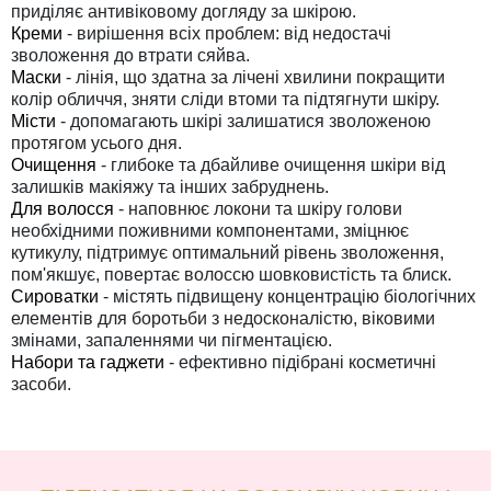
приділяє антивіковому догляду за шкірою.
Креми
- вирішення всіх проблем: від недостачі
зволоження до втрати сяйва.
Маски
- лінія, що здатна за лічені хвилини покращити
колір обличчя, зняти сліди втоми та підтягнути шкіру.
Місти
- допомагають шкірі залишатися зволоженою
протягом усього дня.
Очищення
- глибоке та дбайливе очищення шкіри від
залишків макіяжу та інших забруднень.
Для волосся
-
наповнює локони та шкіру голови
необхідними поживними компонентами, зміцнює
кутикулу, підтримує оптимальний рівень зволоження,
пом'якшує, повертає волоссю шовковистість та блиск.
Сироватки
- містять підвищену концентрацію біологічних
елементів для боротьби з недосконалістю, віковими
змінами, запаленнями чи пігментацією.
Набори та гаджети
- ефективно підібрані косметичні
засоби.