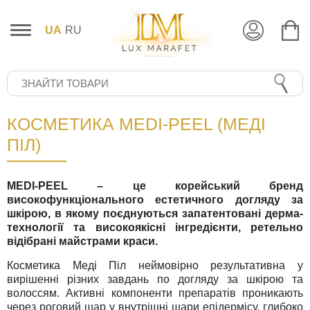
UA
RU
КОСМЕТИКА MEDI-PEEL (МЕДІ
ПІЛ)
MEDI-PEEL – це корейський бренд
високофункціонального естетичного догляду за
шкірою, в якому поєднуються запатентовані дерма-
технології та високоякісні інгредієнти, ретельно
відібрані майстрами краси.
Косметика Меді Піл неймовірно результативна у
вирішенні різних завдань по догляду за шкірою та
волоссям. Активні компоненти препаратів проникають
через роговий шар у внутрішні шари епідермісу, глибоко