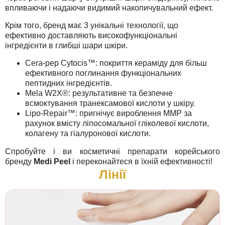
впливаючи і надаючи видимий накопичувальний ефект.
Крім того, бренд має 3 унікальні технології, що
ефективно доставляють високофункціональні
інгредієнти в глибші шари шкіри.
Cera-pep Cytocis™: покриття кераміду для більш
ефективного поглинання функціональних
пептидних інгредієнтів.
Mela W2X®: результативне та безпечне
всмоктування транексамової кислоти у шкіру.
Lipo-Repair™: пригнічує вироблення MMP за
рахунок вмісту ліпосомальної гліколевої кислоти,
колагену та гіалуронової кислоти.
Спробуйте і ви косметичні препарати корейського
бренду
Medi Peel
і переконайтеся в їхній ефективності!
Лінії