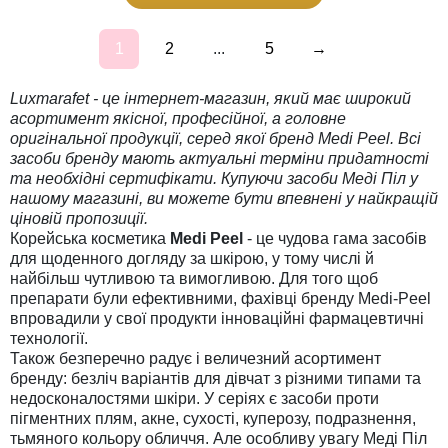
1
2
...
5
→
Luxmarafet - це інтернет-магазин, який має широкий
асортимент якісної, професійної, а головне
оригінальної продукції, серед якої бренд Medi Peel. Всі
засоби бренду мають актуальні терміни придатності
та необхідні сертифікати. Купуючи засоби Меді Піл у
нашому магазині, ви можете бути впевнені у найкращій
ціновій пропозиції.
Корейська косметика
Medi Peel
- це чудова гама засобів
для щоденного догляду за шкірою, у тому числі й
найбільш чутливою та вимогливою. Для того щоб
препарати були ефективними, фахівці бренду Medi-Peel
впровадили у свої продукти інноваційні фармацевтичні
технології.
Також безперечно радує і величезний асортимент
бренду: безліч варіантів для дівчат з різними типами та
недосконалостями шкіри. У серіях є засоби проти
пігментних плям, акне, сухості, куперозу, подразнення,
тьмяного кольору обличчя. Але особливу увагу Меді Піл