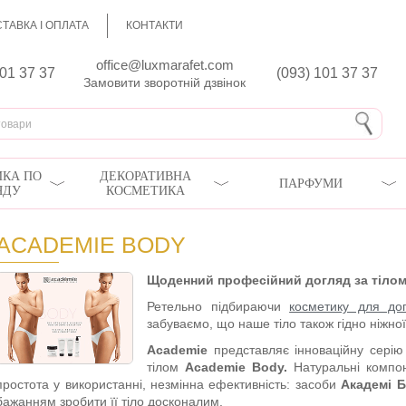
ТАВКА І ОПЛАТА
КОНТАКТИ
office@luxmarafet.com
801 37 37
(093) 101 37 37
Замовити зворотній дзвінок
КА ПО
ДЕКОРАТИВНА
ПАРФУМИ
ЯДУ
КОСМЕТИКА
ACADEMIE BODY
Щоденний професійний догляд за тіло
Ретельно підбираючи
косметику для до
забуваємо, що наше тіло також гідно ніжно
Academie
представляє інноваційну серію
тілом
Academie Body.
Натуральні компон
простота у використанні, незмінна ефективність: засоби
Академі Б
бажанням зробити її тіло досконалим.