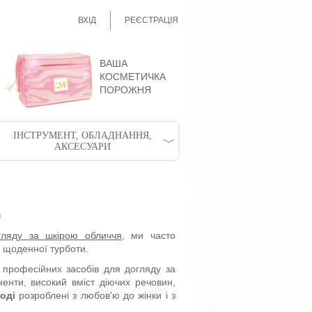
ВХІД
РЕЄСТРАЦІЯ
ВАША
КОСМЕТИЧКА
ПОРОЖНЯ
ІНСТРУМЕНТ, ОБЛАДНАННЯ,
АКСЕСУАРИ
м
гляду за шкірою обличчя
, ми часто
ї щоденної турботи.
 професійних засобів для догляду за
енти, високий вміст діючих речовин,
оді
розроблені з любов'ю до жінки і з