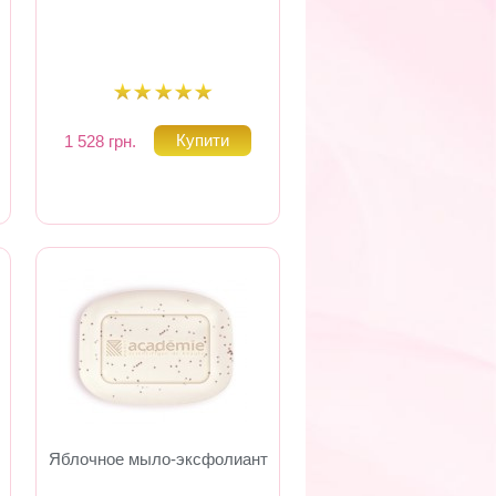
1 528 грн.
Яблочное мыло-эксфолиант