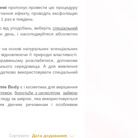
демі
пропонує провести цю процедуру
гнення ефекту, проводіть ексфоліацію
1 раз в тиждень.
о від уподобань, виберіть
спеціальний
ен день, і насолоджуйтеся абсолютно
у
на основі натуральних есенціальних
відновлюючи її природні властивості.
справжньому розслабитися, допоможе
шнього середовища. А для живлення
одатково використовувати спеціальний
mie Body
є і косметика для вирішення
зтяжок
,
боротьби з целюлітом
,
зайвою
огляду за шкірою, яка використовується
ним діючим речовинам і особливим
Дата додавання
Сортувати: