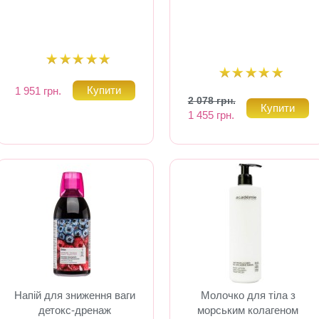
1 951 грн.
2 078 грн.
1 455 грн.
Напій для зниження ваги
Молочко для тіла з
детокс-дренаж
морським колагеном