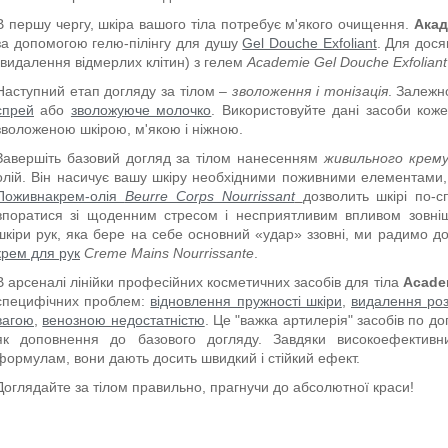
В першу чергу, шкіра вашого тіла потребує м'якого очищення.
Ака
за допомогою гелю-пілінгу для душу
Gel Douche Exfoliant
. Для дося
(видалення відмерлих клітин) з гелем
Academie Gel Douche Exfoliant
Наступний етап догляду за тілом –
зволоження і тонізація
. Залежн
спрей
або
зволожуюче молочко
. Використовуйте дані засоби кож
зволоженою шкірою, м'якою і ніжною.
Завершіть базовий догляд за тілом нанесенням
живильного крем
олій. Він насичує вашу шкіру необхідними поживними елементами, 
Поживна
крем-олія
Beurre Corps Nourrissant
дозволить шкірі по-
впоратися зі щоденним стресом і несприятливим впливом зовні
шкіри рук, яка бере на себе основний «удар» ззовні, ми радимо д
крем для рук
Creme Mains Nourrissante
.
В арсеналі лінійки професійних косметичних засобів для тіла
Acade
специфічних проблем:
відновлення пружності шкіри
,
видалення ро
вагою
,
венозною недостатністю
. Це "важка артилерія" засобів по д
як доповнення до базового догляду. Завдяки високоефектив
формулам, вони дають досить швидкий і стійкий ефект.
Доглядайте за тілом правильно, прагнучи до абсолютної краси!