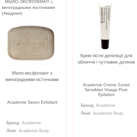
МЫЛО-ЭКСФОЛИАНТ с
виноградными косточками
(Академи)
Крем після депіляції для
обличчя і чутливих ділянок
Мило-ексфоліант з
виноградними кісточками
Academie Creme Zones
Sensibles Visage Post-
Epilation
Academie Savon Exfoliant
Бренд:
Academie
Лінія:
Academie Body
Бренд:
Academie
Лінія:
Academie Body