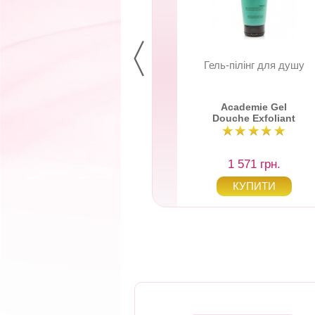
ль-пілінг для душу
Гель-пілінг для душу
Academie Gel
Academie Gel
ouche Exfoliant
Douche Exfoliant
1 571 грн.
1 571 грн.