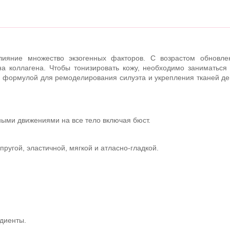
ияние множество экзогенных факторов. С возрастом обновлен
а коллагена. Чтобы тонизировать кожу, необходимо заниматься 
й формулой для ремоделирования силуэта и укрепления тканей де
ыми движениями на все тело включая бюст.
пругой, эластичной, мягкой и атласно-гладкой.
диенты.