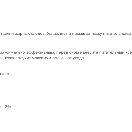
ставляя жирных следов. Увлажняет и насыщает кожу питательными
 максимально эффективным: перед сном нанесите питательный крем
и, кожа получит максимум пользы от ухода.
гкость.
 - 3%.