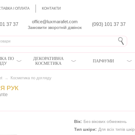
ТАВКА І ОПЛАТА
КОНТАКТИ
office@luxmarafet.com
801 37 37
(093) 101 37 37
Замовити зворотній дзвінок
КА ПО
ДЕКОРАТИВНА
ПАРФУМИ
ЯДУ
КОСМЕТИКА
et
→
Косметика по догляду
Я РУК
nte
Вік:
Без вікових обмежень
Тип шкіри:
Для всіх типів шкі