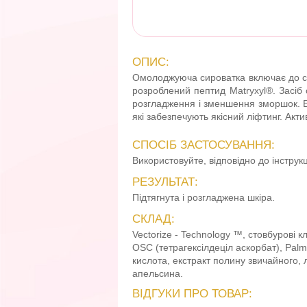
ОПИС:
Омолоджуюча сироватка включає до сво
розроблений пептид Matryxyl®. Засіб
розгладження і зменшення зморшок. Б
які забезпечують якісний ліфтинг. Акт
СПОСІБ ЗАСТОСУВАННЯ:
Використовуйте, відповідно до інструкц
РЕЗУЛЬТАТ:
Підтягнута і розгладжена шкіра.
СКЛАД:
Vectorize - Technology ™, стовбурові 
OSC (тетрагексілдеціл аскорбат), Palmi
кислота, екстракт полину звичайного, 
апельсина.
ВІДГУКИ ПРО ТОВАР: