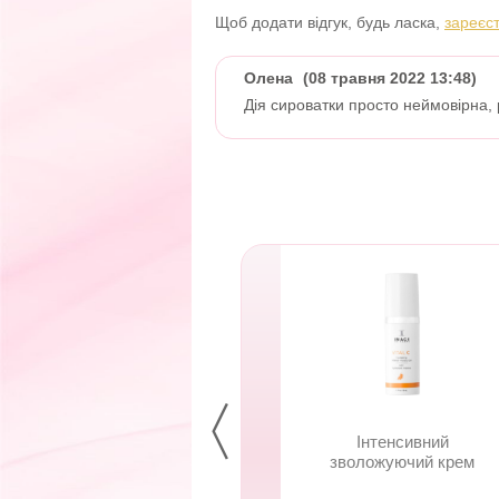
Щоб додати відгук, будь ласка,
зареєс
Олена
(08 травня 2022 13:48)
Дія сироватки просто неймовірна,
Нічний крем з
Інтенсивний
нтиоксидантами
зволожуючий крем