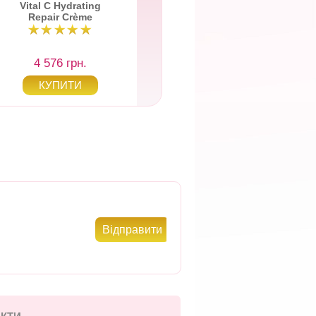
Vital C Hydrating
Vital C Hydratin
Repair Crème
Intense Moisturiz
4 576 грн.
4 180 грн.