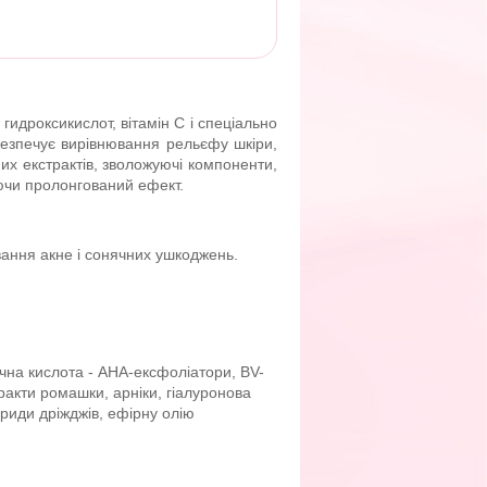
идроксикислот, вітамін С і спеціально
безпечує вирівнювання рельєфу шкіри,
х екстрактів, зволожуючі компоненти,
уючи пролонгований ефект.
кування акне і сонячних ушкоджень.
учна кислота - АНА-ексфоліатори, BV-
стракти ромашки, арніки, гіалуронова
ариди дріжджів, ефірну олію