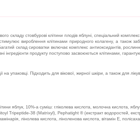
го складу стовбурові клітини плодів яблуні, спеціальний комплекс г
 стимулює вироблення клітинами природного колагену, а також за
агатий склад сироватки включає комплекс антиоксидантів, рослинни
ивні інгредієнти продукту поступово засвоюються клітинами, гарант
ії на упаковці. Підходить для вікової, жирної шкіри, а також для лі
клітини яблук, 10%-а суміш: гліколева кислота, молочна кислота, ябл
toyl Tripeptide-38 (Matrixyl), Pephatight ® (екстракт водоростей, ек
ламінарія, лінолева кислота, ліноленова кислота, вітамін Е, полісах