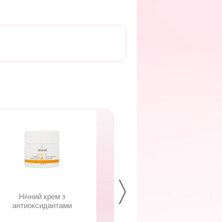
Нічний крем з
Інтенсивний
антиоксидантами
зволожуючий кр