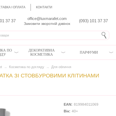
ТАВКА І ОПЛАТА
КОНТАКТИ
office@luxmarafet.com
801 37 37
(093) 101 37 37
Замовити зворотній дзвінок
КА ПО
ДЕКОРАТИВНА
ПАРФУМИ
ЯДУ
КОСМЕТИКА
et
→
Косметика по догляду
→
Для обличчя
ТКА ЗІ СТОВБУРОВИМИ КЛІТИНАМИ
EAN:
819984011069
Вік:
40+