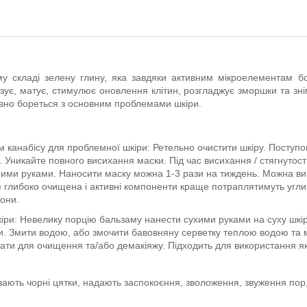
у складі зелену глину, яка завдяки активним мікроелементам бо
ізує, матує, стимулює оновлення клітин, розгладжує зморшки та зні
вно бореться з основним проблемами шкіри.
м канабісу для проблемної шкіри: Ретельно очистити шкіру. Поступ
в. Уникайте повного висихання маски. Під час висихання / стягнутост
ми руками. Наносити маску можна 1-3 рази на тиждень. Можна вико
е глибоко очищена і активні компоненти краще потраплятимуть угл
они.
кіри: Невелику порцію бальзаму нанести сухими руками на суху шк
и. Змити водою, або змочити бавовняну серветку теплою водою та
ати для очищення та/або демакіяжу. Підходить для використання як
вають чорні цятки, надають заспокоєння, зволоження, звуження пор