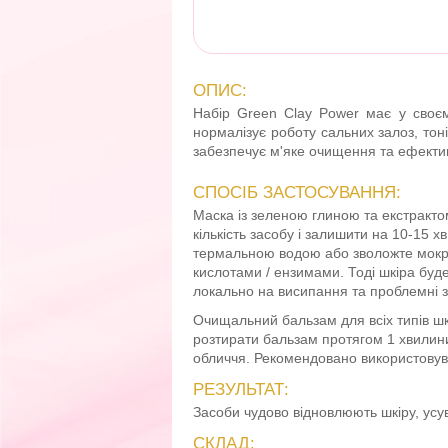
ОПИС:
Набір Green Clay Power має у своєм
нормалізує роботу сальних залоз, тон
забезпечує м'яке очищення та ефекти
СПОСІБ ЗАСТОСУВАННЯ:
Маска із зеленою глиною та екстракто
кількість засобу і залишити на 10-15 х
термальною водою або зволожте мокри
кислотами / ензимами. Тоді шкіра буд
локально на висипання та проблемні з
Очищальний бальзам для всіх типів ш
розтирати бальзам протягом 1 хвилин
обличчя. Рекомендовано використовув
РЕЗУЛЬТАТ:
Засоби чудово відновлюють шкіру, усу
СКЛАД: