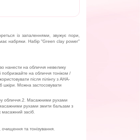
реться із запаленнями, звужує пори,
має набряки. Набір "Green clay power"
ово нанести на обличчя невелику
і побризкайте на обличчя тоніком /
ристовувати після пілінгу з АНА-
иб шкіри. Можна застосовувати
іру обличчя.2. Масажними рухами
 масажними рухами змити бальзам з
 масажний засіб.
, очищення та тонізування.