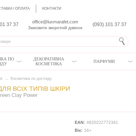
ТАВКА І ОПЛАТА
КОНТАКТИ
office@luxmarafet.com
801 37 37
(093) 101 37 37
Замовити зворотній дзвінок
КА ПО
ДЕКОРАТИВНА
ПАРФУМИ
ЯДУ
КОСМЕТИКА
et
→
Косметика по догляду
ЛЯ ВСІХ ТИПІВ ШКІРИ
Green Clay Power
EAN:
4820222772341
Вік:
16+