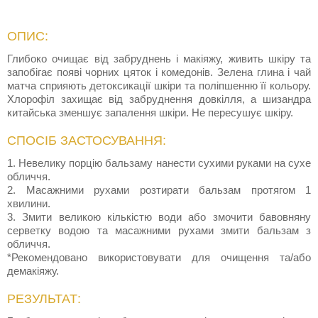
ОПИС:
Глибоко очищає від забруднень і макіяжу, живить шкіру та
запобігає появі чорних цяток і комедонів. Зелена глина і чай
матча сприяють детоксикації шкіри та поліпшенню її кольору.
Хлорофіл захищає від забруднення довкілля, а шизандра
китайська зменшує запалення шкіри. Не пересушує шкіру.
СПОСІБ ЗАСТОСУВАННЯ:
1. Невелику порцію бальзаму нанести сухими руками на сухе
обличчя.
2. Масажними рухами розтирати бальзам протягом 1
хвилини.
3. Змити великою кількістю води або змочити бавовняну
серветку водою та масажними рухами змити бальзам з
обличчя.
*Рекомендовано використовувати для очищення та/або
демакіяжу.
РЕЗУЛЬТАТ: