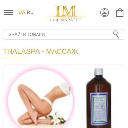
UA
RU
THALASPA - МАССАЖ