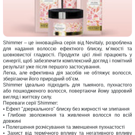
Shimmer – це інноваційна серія від Nevitaly, розроблена
для надання волоссю ефектного блиску, м’якості та
шовковистої гладкості. Продукти цієї лінії працюють у
синергії, щоб забезпечити комплексний догляд і помітний
результат уже після першого застосування.
Легка, але ефективна дія засобів не обтяжує волосся,
зберігаючи його природний об’єм.
Shimmer ідеально підходить для тьмяного, пухнастого
або пошкодженого волосся, повертаючи йому здоровий
вигляд і життєву силу.
Переваги серії Shimmer:
• Ефект "дзеркального" блиску без жирності чи злипання
• Глибоке зволоження та живлення волосся по всій
довжині
• Полегшення розчісування та зменшення пухнастості
• Захист від термічного впливу та негативного впливу