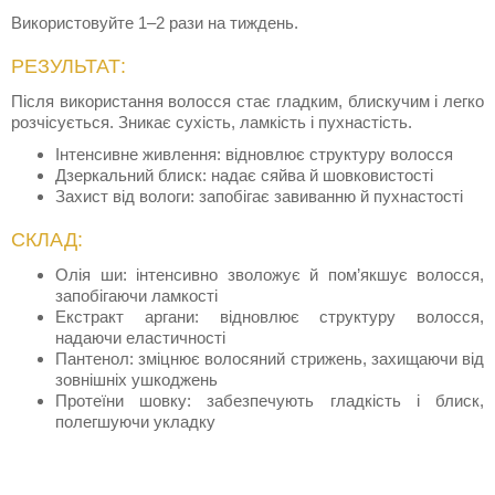
Використовуйте 1–2 рази на тиждень.
РЕЗУЛЬТАТ:
Після використання волосся стає гладким, блискучим і легко
розчісується. Зникає сухість, ламкість і пухнастість.
Інтенсивне живлення: відновлює структуру волосся
Дзеркальний блиск: надає сяйва й шовковистості
Захист від вологи: запобігає завиванню й пухнастості
СКЛАД:
Олія ши: інтенсивно зволожує й пом’якшує волосся,
запобігаючи ламкості
Екстракт аргани: відновлює структуру волосся,
надаючи еластичності
Пантенол: зміцнює волосяний стрижень, захищаючи від
зовнішніх ушкоджень
Протеїни шовку: забезпечують гладкість і блиск,
полегшуючи укладку