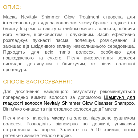
ОПИС:
Маска Nevitaly Shimmer Glow Treatment створена для
інтенсивного догляду за волоссям, якому бракує гладкості та
блиску. Її кремова текстура глибоко живить волосся, роблячи
його м’яким, шовковистим і слухняним. Засіб ефективно
розгладжує пухнасті пасма, полегшує розчісування й
захищає від шкідливого впливу навколишнього середовища.
Підходить для всіх типів волосся, особливо для
пошкодженого та сухого. Після використання волосся
виглядає доглянутим і блискучим, як після салонної
процедури.
СПОСІБ ЗАСТОСУВАННЯ:
Для досягнення найкращого результату рекомендується
попередньо вимити волосся за допомогою
Шампуня для
гладкості волосся Nevitaly Shimmer Glow Cleanser Shampoo
.
Він м’яко очищає та підготовлює волосся до дії маски.
Після миття нанесіть
маску
на злегка підсушене рушником
волосся. Розподіліть рівномірно по довжині, уникаючи
потрапляння на корені. Залиште на 5–10 хвилин, потім
ретельно змийте теплою водою.