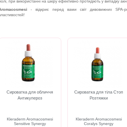
болі, при використанні на шкіру ефективно протидіють у випадку акне
Aromacosmesi
- відкриє перед вами світ дивовижних SPA-
властивостей!
Сироватка для обличчя
Сироватка для тіла Стоп
Антикупероз
Розтяжки
​Kleraderm Aromacosmesi
​Kleraderm Aromacosmesi
Sensitive Synergy
Coralys Synergy