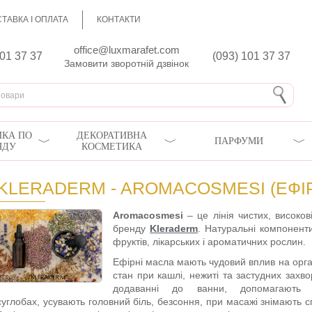
ТАВКА І ОПЛАТА
КОНТАКТИ
office@luxmarafet.com
801 37 37
(093) 101 37 37
Замовити зворотній дзвінок
КА ПО
ДЕКОРАТИВНА
ПАРФУМИ
ЯДУ
КОСМЕТИКА
KLERADERM - AROMACOSMESI (ЕФІРН
Aromacosmesi
– це лінія чистих, високові
бренду
Kleraderm
. Натуральні компоненти
фруктів, лікарських і ароматичних рослин.
Ефірні масла мають чудовий вплив на орг
стан при кашлі, нежиті та застудних захв
додаванні до ванни, допомагають 
суглобах, усувають головний біль, безсоння, при масажі знімають с