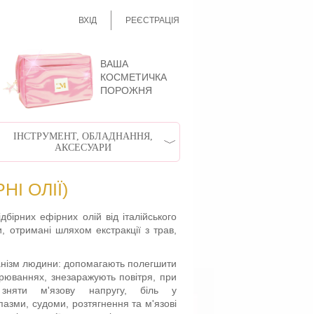
ВХІД
РЕЄСТРАЦІЯ
ВАША
КОСМЕТИЧКА
ПОРОЖНЯ
ІНСТРУМЕНТ, ОБЛАДНАННЯ,
АКСЕСУАРИ
І ОЛІЇ)
дбірних ефірних олій від італійського
, отримані шляхом екстракції з трав,
анізм людини: допомагають полегшити
орюваннях, знезаражують повітря, при
зняти м'язову напругу, біль у
пазми, судоми, розтягнення та м'язові