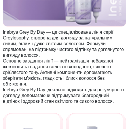
Inebrya Grey By Day — це спеціалізована лінія серії
Greylosophy, створена для догляду за натуральним
сивим, білим і дуже світлим волоссям. Формули
спрямовані на підтримку чистого відтінку та доглянутого
вигляду волосся.
Основне завдання лінії — нейтралізація небажаної
жовтизни та надання волоссю холодного, сяючого
сріблястого тону. Активні компоненти допомагають
зберігати м’якість, гладкість і блиск волосся без
обтяження.
Inebrya Grey By Day ідеально підходить для регулярного
догляду, допомагаючи підтримувати благородний
відтінок і здоровий стан світлого та сивого волосся.