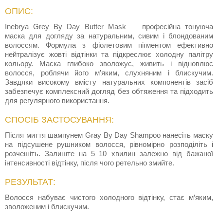
ОПИС:
Inebrya Grey By Day Butter Mask — професійна тонуюча
маска для догляду за натуральним, сивим і блондованим
волоссям. Формула з фіолетовим пігментом ефективно
нейтралізує жовті відтінки та підкреслює холодну палітру
кольору. Маска глибоко зволожує, живить і відновлює
волосся, роблячи його м’яким, слухняним і блискучим.
Завдяки високому вмісту натуральних компонентів засіб
забезпечує комплексний догляд без обтяження та підходить
для регулярного використання.
СПОСІБ ЗАСТОСУВАННЯ:
Після миття шампунем Gray By Day Shampoo нанесіть маску
на підсушене рушником волосся, рівномірно розподіліть і
розчешіть. Залиште на 5–10 хвилин залежно від бажаної
інтенсивності відтінку, після чого ретельно змийте.
РЕЗУЛЬТАТ:
Волосся набуває чистого холодного відтінку, стає м’яким,
зволоженим і блискучим.