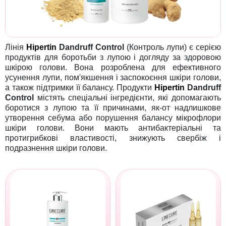
Лінія
Hipertin
Dandruff Control
(Контроль лупи) є серією
продуктів для боротьби з лупою і догляду за здоровою
шкірою голови. Вона розроблена для ефективного
усунення лупи, пом'якшення і заспокоєння шкіри голови,
а також підтримки її балансу. Продукти
Hipertin
Dandruff
Control
містять спеціальні інгредієнти, які допомагають
боротися з лупою та її причинами, як-от надлишкове
утворення себума або порушення балансу мікрофлори
шкіри голови. Вони мають антибактеріальні та
протигрибкові властивості, знижують свербіж і
подразнення шкіри голови.