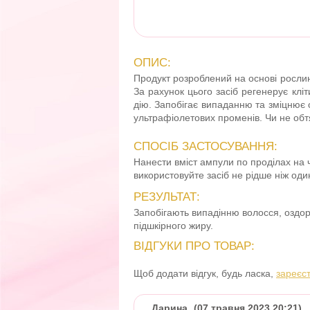
ОПИС:
Продукт розроблений на основі рослин
За рахунок цього засіб регенерує клі
дію. Запобігає випаданню та зміцнює 
ультрафіолетових променів. Чи не обт
СПОСІБ ЗАСТОСУВАННЯ:
Нанести вміст ампули по проділах на ч
використовуйте засіб не рідше ніж оди
РЕЗУЛЬТАТ:
Запобігають випадінню волосся, оздо
підшкірного жиру.
ВІДГУКИ ПРО ТОВАР:
Щоб додати відгук, будь ласка,
зареєс
Дарина
(07 травня 2023 20:21)