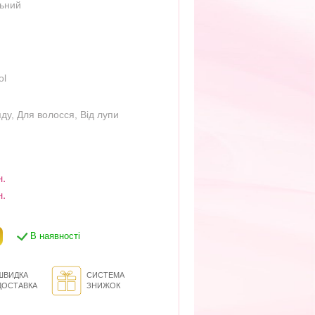
льний
ol
яду
,
Для волосся
,
Від лупи
н.
н.
В наявності
ШВИДКА
СИСТЕМА
ДОСТАВКА
ЗНИЖОК