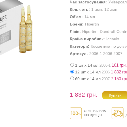
Час застосування:
Універса
Кількість:
1 амп, 12 амп
Об'єм:
14 мл
Бренд:
Hipertin
Лінія:
Hipertin - Dandruff Contr
Країна виробник:
Іспанія
Категорії:
Косметика по догл
Артикул:
2006-1 2006 2007
161 грн.
1 шт х 14 мл
2006-1
1 832 гр
12 шт х 14 мл
2006
7 150 гр
60 шт х 14 мл
2007
1 832 грн.
ОРИГІНАЛЬНА
ПРОДУКЦІЯ