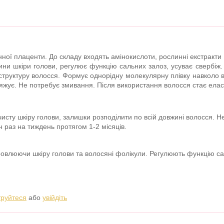
ної плаценти. До складу входять амінокислоти, рослинні екстракти
тини шкіри голови, регулює функцію сальних залоз, усуває свербі
структуру волосся. Формує однорідну молекулярну плівку навколо во
яжує. Не потребує змивання. Після використання волосся стає елас
исту шкіру голови, залишки розподілити по всій довжині волосся. Н
н раз на тиждень протягом 1-2 місяців.
ровлюючи шкіру голови та волосяні фолікули. Регулюють функцію с
труйтеся
або
увійдіть