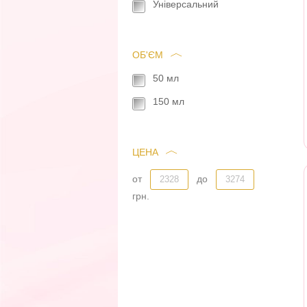
Універсальний
ОБ'ЄМ
50 мл
150 мл
ЦЕНА
от
до
грн.