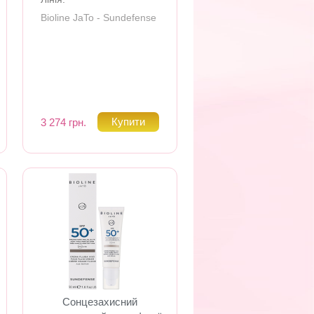
Bioline JaTo - Sundefense
3 274 грн.
Сонцезахисний