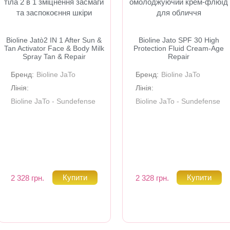
тіла 2 в 1 зміцнення засмаги
омолоджуючий крем-флюїд
та заспокоєння шкіри
для обличчя
Bioline Jatò2 IN 1 After Sun &
Bioline Jato SPF 30 High
Tan Activator Face & Body Milk
Protection Fluid Cream-Age
Spray Tan & Repair
Repair
Бренд:
Bioline JaTo
Бренд:
Bioline JaTo
Лінія:
Лінія:
Bioline JaTo - Sundefense
Bioline JaTo - Sundefense
2 328 грн.
2 328 грн.