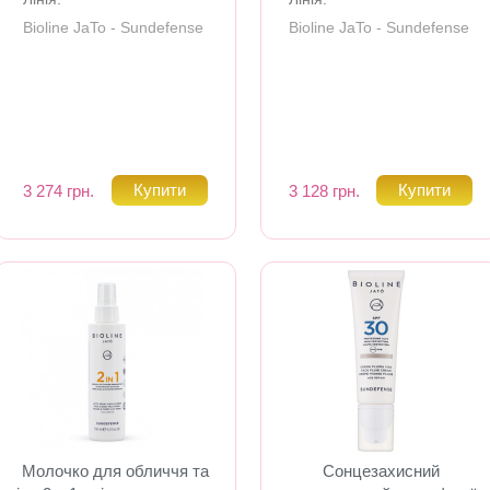
Bioline JaTo - Sundefense
Bioline JaTo - Sundefense
3 274 грн.
3 128 грн.
Молочко для обличчя та
Сонцезахисний