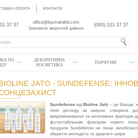
ТАВКА І ОПЛАТА
КОНТАКТИ
office@luxmarafet.com
801 37 37
(093) 101 37 37
Замовити зворотній дзвінок
КА ПО
ДЕКОРАТИВНА
ПАРФУМИ
ЯДУ
КОСМЕТИКА
BIOLINE JATO - SUNDEFENSE: ІННО
СОНЦЕЗАХИСТ
Sundefense
від
Bioline Jatò
– це більше, н
лінія догляду за шкірою, створена дл
випромінювання та негативних факторів до
фотостабільним фільтрам нового поко
продукти Sundefense не лише запобігают
зберегти молодість та здоров'я шкіри.