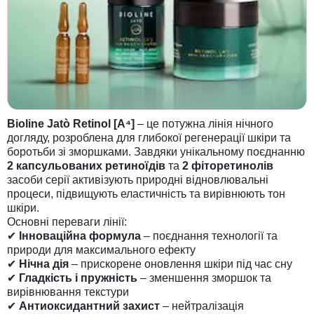
Bioline Jatò Retinol [A⁴]
– це потужна лінія нічного
догляду, розроблена для глибокої регенерації шкіри та
боротьби зі зморшками. Завдяки унікальному поєднанню
2 капсульованих ретиноїдів
та
2 фіторетинолів
засоби серії активізують природні відновлювальні
процеси, підвищують еластичність та вирівнюють тон
шкіри.
Основні переваги лінії:
✔
Інноваційна формула
– поєднання технології та
природи для максимального ефекту
✔
Нічна дія
– прискорене оновлення шкіри під час сну
✔
Гладкість і пружність
– зменшення зморшок та
вирівнювання текстури
✔
Антиоксидантний захист
– нейтралізація