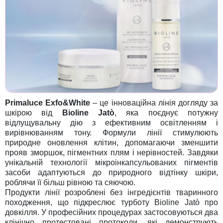
Primaluce Exfo&White
– це інноваційна лінія догляду за
шкірою від
Bioline Jatò
, яка поєднує потужну
відлущувальну дію з ефективним освітленням і
вирівнюванням тону. Формули лінії стимулюють
природне оновлення клітин, допомагаючи зменшити
прояв зморшок, пігментних плям і нерівностей. Завдяки
унікальній технології мікроінкапсульованих пігментів
засоби адаптуються до природного відтінку шкіри,
роблячи її більш рівною та сяючою.
Продукти лінії розроблені без інгредієнтів тваринного
походження, що підкреслює турботу Bioline Jatò про
довкілля. У професійних процедурах застосовуються два
клінічно протестовані протоколи, які демонструють