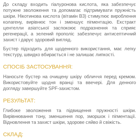
До складу входить гіалуронова кислота, яка забезпечує
потужне зволоження та допомагає підтримувати пружність
шкіри. Нікотинова кислота (вітамін B3) стимулює вироблення
колагену, вирівнює тон і зменшує пігментацію. Екстракт
центелли азіатської заспокоює подразнення та сприяє
регенерації, а зелений прополіс забезпечує антисептичний
захист і дарує здоровий вигляд.
Бустер підходить для щоденного використання, має легку
текстуру, швидко вбирається і не залишає липкості.
СПОСІБ ЗАСТОСУВАННЯ:
Наносьте бустер на очищену шкіру обличчя перед кремом.
Використовуйте щодня вранці та ввечері. Для денного
догляду завершуйте SPF-захистом.
РЕЗУЛЬТАТ:
Глибоке зволоження та підвищення пружності шкіри.
Вирівнювання тону, зменшення пор, зморшок і пігментації.
Відновлення та захист шкіри, здорове сяйво й свіжість.
СКЛАД: