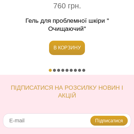
760 грн.
чей і
Гель для проблемної шкіри "
Г
Очищаючий"
В КОРЗИНУ
ПІДПИСАТИСЯ НА РОЗСИЛКУ НОВИН І
АКЦІЙ
Підписатися