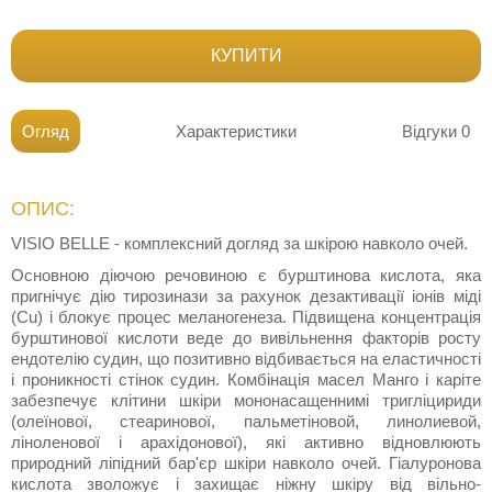
КУПИТИ
Огляд
Характеристики
Відгуки
0
ОПИС:
VISIO BELLE - комплексний догляд за шкірою навколо очей.
Основною діючою речовиною є бурштинова кислота, яка
пригнічує дію тирозинази за рахунок дезактивації іонів міді
(Cu) і блокує процес меланогенеза. Підвищена концентрація
бурштинової кислоти веде до вивільнення факторів росту
ендотелію судин, що позитивно відбивається на еластичності
і проникності стінок судин. Комбінація масел Манго і каріте
забезпечує клітини шкіри мононасащеннимі тригліцириди
(олеїнової, стеаринової, пальметіновой, линолиевой,
ліноленової і арахідонової), які активно відновлюють
природний ліпідний бар'єр шкіри навколо очей. Гіалуронова
кислота зволожує і захищає ніжну шкіру від вільно-