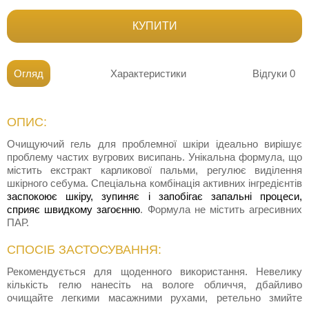
КУПИТИ
Огляд
Характеристики
Відгуки
0
ОПИС:
Очищуючий гель для проблемної шкіри ідеально вирішує
проблему частих вугрових висипань. Унікальна формула, що
містить екстракт карликової пальми, регулює виділення
шкірного себума. Спеціальна комбінація активних інгредієнтів
заспокоює шкіру, зупиняє і запобігає запальні процеси,
сприяє швидкому загоєнню
. Формула не містить агресивних
ПАР.
СПОСІБ ЗАСТОСУВАННЯ:
Рекомендується для щоденного використання. Невелику
кількість гелю нанесіть на вологе обличчя, дбайливо
очищайте легкими масажними рухами, ретельно змийте