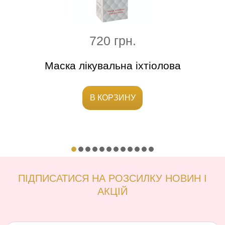
720 грн.
кіри
Маска лікувальна іхтіолова
Ге
В КОРЗИНУ
ПІДПИСАТИСЯ НА РОЗСИЛКУ НОВИН І
АКЦІЙ