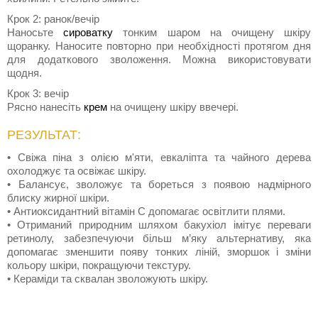
Крок 2: ранок/вечір
Наносьте
сироватку
тонким шаром на очищену шкіру
щоранку. Наносите повторно при необхідності протягом дня
для додаткового зволоження. Можна використовувати
щодня.
Крок 3: вечір
Рясно нанесіть
крем
на очищену шкіру ввечері.
РЕЗУЛЬТАТ:
• Свіжа піна з олією м'яти, евкаліпта та чайного дерева
охолоджує та освіжає шкіру.
• Балансує, зволожує та бореться з появою надмірного
блиску жирної шкіри.
• Антиоксидантний вітамін С допомагає освітлити плями.
• Отриманий природним шляхом бакухіол імітує переваги
ретинолу, забезпечуючи більш м’яку альтернативу, яка
допомагає зменшити появу тонких ліній, зморшок і зміни
кольору шкіри, покращуючи текстуру.
• Кераміди та сквалан зволожують шкіру.