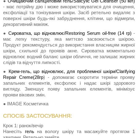
●
Очищаючий саліциловий гель/Salicylic Gel Cleanser (50 мл)
- має потрійну дію і може використовуватися для очищення,
ексфоліації та тонізування шкіри. Засіб ретельно видаляє з
поверхні шкіри будь-які забруднення, клітини, що відмерли,
декоративний макіяж.
●
Сироватка, що відновлює/Restoring Serum oil-free (14 гр)
-
має легку текстуру, яка миттєво засвоюється шкірою.
Продукт рекомендується до використання власницям жирної
шкіри, схильної до проявів акне. Сироватка моментально
відновлює водний баланс шкіри обличчя, не залишає жирних
слідів та відчуття липкості.
●
Крем-гель, що відновлює, для проблемної шкіри/Clarifying
Repair Creme(28гр
) - допомагає скоротити терміни прояву
запальних елементів, ексфолює і надає шкірі здорового
вигляду. Зменшує появу запальних елементів, мінімізує
прояви вікових змін.
● IMAGE Косметичка
СПОСІБ ЗАСТОСУВАННЯ:
Крок 1: ранок/вечір
Нанесіть
гель
на вологу шкіру та масажуйте протягом 1
хвилини. Ретельно змийте.