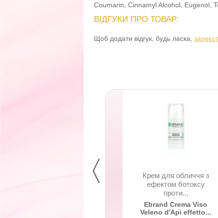
Coumarin, Cinnamyl Alcohol, Eugenol, T
ВІДГУКИ ПРО ТОВАР:
Щоб додати відгук, будь ласка,
зареєс
ем для обличчя з
Крем для обличчя з
фектом ботоксу
ефектом ботоксу
проти...
проти...
brand Crema Viso
Ebrand Crema Viso
eno d'Api effetto...
Veleno d'Api effetto...