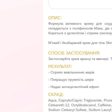
ОПИС:
Формула активного крему для схудн
складається з поліфенолів Мака, діє
бореться з целюлітом і сприяє синтезу
М'який і безбарвний крем для тіла Sli
СПОСІБ ЗАСТОСУВАННЯ:
Застосовуйте крем вранці та ввечері.
РЕЗУЛЬТАТ:
- Сприяє вивільненню жирів
- Покращує пружність шкіри
- Надає антицелюлітний ефект
СКЛАД:
Aqua, Caprylic/Capric Triglyceride, Prun
Ceteareth-12, Octyldodecanol, Caffeine,
Sodium Cetearyl Sulfate, Sodium Lauryl 