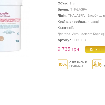
Об'єм:
1 кг
Бренд:
THALASPA
Лінія:
THALASPA - Засоби дл
Країна виробник:
Франція
Категорії:
Для тіла
,
Антицелюліт
,
Корекці
Артикул:
THSIL1/1
9 735 грн.
ОРИГІНАЛЬНА
ПРОДУКЦІЯ