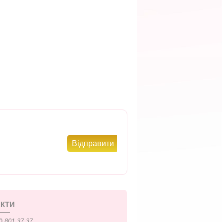
КТИ
) 801 37 37