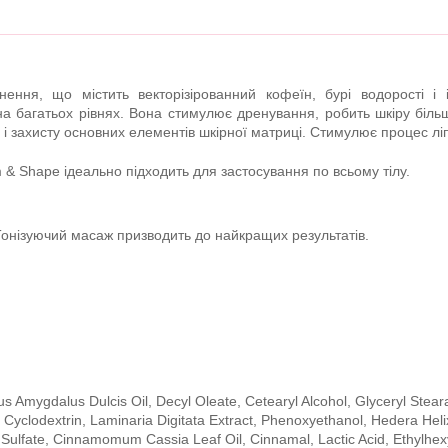
ення, що містить векторізірованний кофеїн, бурі водорості і 
 на багатьох рівнях. Вона стимулює дренування, робить шкіру біль
 і захисту основних елементів шкірної матриці. Стимулює процес ліп
m & Shape ідеально підходить для застосування по всьому тілу.
 Тонізуючий масаж призводить до найкращих результатів.
us Amygdalus Dulcis Oil, Decyl Oleate, Cetearyl Alcohol, Glyceryl Stear
 Cyclodextrin, Laminaria Digitata Extract, Phenoxyethanol, Hedera Helix
Sulfate, Cinnamomum Cassia Leaf Oil, Cinnamal, Lactic Acid, Ethylhexy