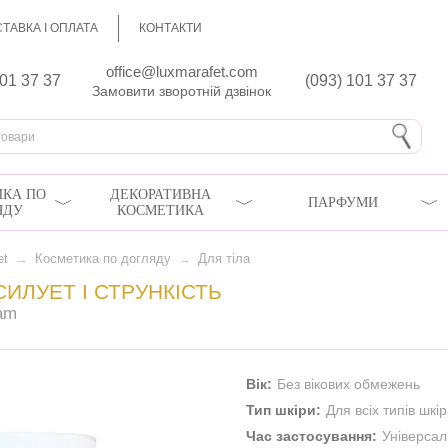
ТАВКА І ОПЛАТА
КОНТАКТИ
office@luxmarafet.com
801 37 37
(093) 101 37 37
Замовити зворотній дзвінок
КА ПО
ДЕКОРАТИВНА
ПАРФУМИ
ЯДУ
КОСМЕТИКА
et
→
Косметика по догляду
→
Для тіла
ИЛУЕТ І СТРУНКІСТЬ
am
Вік:
Без вікових обмежень
Тип шкіри:
Для всіх типів шкі
Час застосування:
Універса